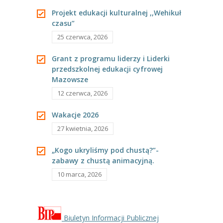
---- Grupa Pszczółki
Projekt edukacji kulturalnej ,,Wehikuł
czasu”
---- Grupa Jeżyki
25 czerwca, 2026
-- Deklaracja dostępności
Grant z programu liderzy i Liderki
przedszkolnej edukacji cyfrowej
Oferta
Mazowsze
-- Organizacja
12 czerwca, 2026
-- Zajęcia dodatkowe
Wakacje 2026
27 kwietnia, 2026
----
EKO z Twoją Wolą – zajęcia ekologiczne
„Kogo ukryliśmy pod chustą?”-
----
Ceramika
zabawy z chustą animacyjną.
10 marca, 2026
----
FOTKA – zajęcia fotograficzno – filmowe
----
J. angielski – zakres tematyczny
----
Logorytmika
Biuletyn Informacji Publicznej