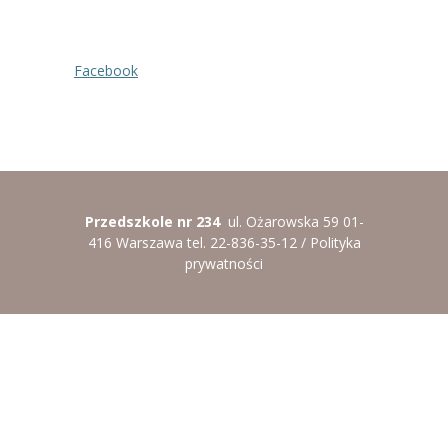
----
Pantomima
Facebook
----
Rytmika
----
Terapia lasem
----
Warsztaty „BAJKI O EMOCJACH”
----
Zajęcia gimnastyczne i zabawy ruchowe
Przedszkole nr 234
ul. Ożarowska 59 01-
----
Zajęcia multimedialne
416 Warszawa tel. 22-836-35-12 /
Polityka
prywatności
----
Zajęcia taneczne
RODO
Galeria
Rekrutacja