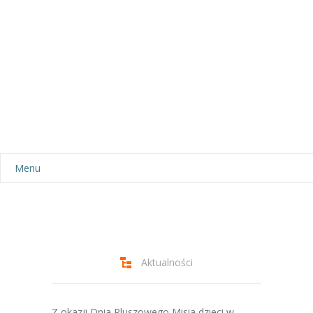
Menu
Aktualności
Dla rodziców
-- Plan dnia
Aktualności
-- Wyprawka
Z okazji Dnia Pluszowego Misia dzieci w