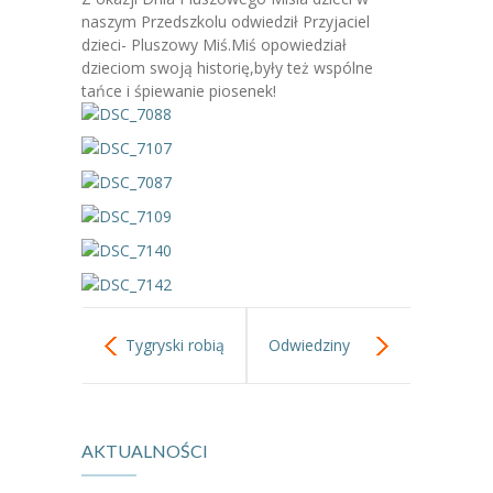
-- Jadłospis
naszym Przedszkolu odwiedził Przyjaciel
dzieci- Pluszowy Miś.Miś opowiedział
-- Prawo
dzieciom swoją historię,były też wspólne
tańce i śpiewanie piosenek!
O przedszkolu
-- Realizowane projekty, programy
-- Nasze sukcesy
-- Specjaliści
-- Wirtualny spacer po przedszkolu
-- Plac zabaw
Tygryski robią
Odwiedziny
-- Nasze początki
sałatkę
Policji.
-- Grupy
AKTUALNOŚCI
owocową.
---- Grupa Tygryski