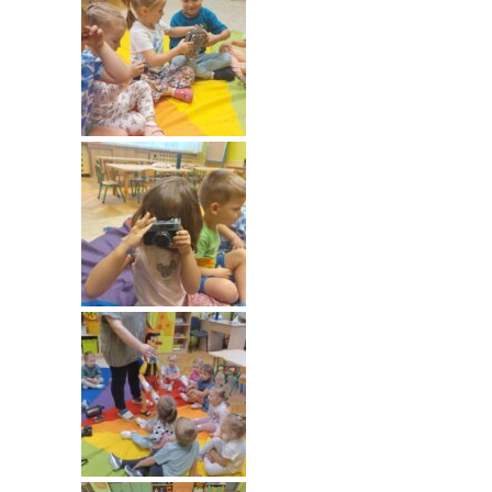
----
Pantomima
----
Rytmika
----
Terapia lasem
----
Warsztaty „BAJKI O EMOCJACH”
----
Zajęcia gimnastyczne i zabawy ruchowe
----
Zajęcia multimedialne
----
Zajęcia taneczne
RODO
Galeria
Rekrutacja