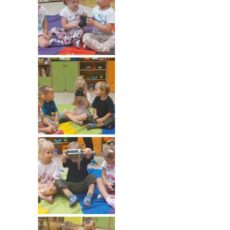
---- Grupa Pszczółki
---- Grupa Jeżyki
-- Deklaracja dostępności
Oferta
-- Organizacja
-- Zajęcia dodatkowe
----
EKO z Twoją Wolą – zajęcia ekologiczne
----
Ceramika
----
FOTKA – zajęcia fotograficzno – filmowe
----
J. angielski – zakres tematyczny
----
Logorytmika