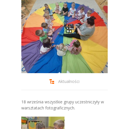
-- Jadłospis
-- Prawo
O przedszkolu
-- Realizowane projekty, programy
-- Nasze sukcesy
-- Specjaliści
-- Wirtualny spacer po przedszkolu
Aktualności
-- Plac zabaw
-- Nasze początki
18 września wszystkie grupy uczestniczyły w
warsztatach fotograficznych.
-- Grupy
---- Grupa Tygryski