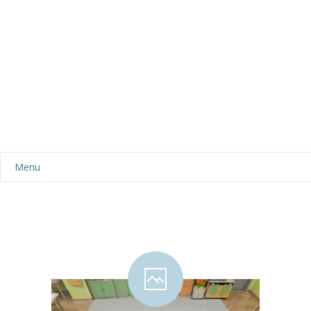
Menu
Aktualności
Dla rodziców
-- Plan dnia
-- Wyprawka