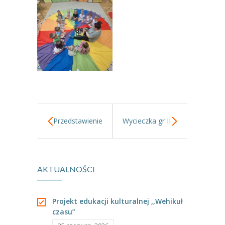
-- Rekrutacja do przedszkola
-- Rekrutacja do zerówek szkolnych
-- Akcja letnia
Kontakt
Tłumacz migowy
Przedstawienie
Wycieczka gr II
,,Królowa
na PSZOK
AKTUALNOŚCI
Jarzynowa”
Projekt edukacji kulturalnej ,,Wehikuł
czasu”