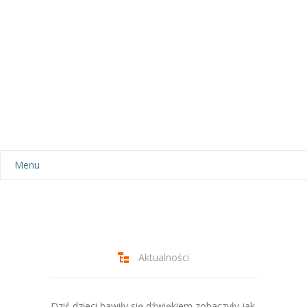
Menu
Aktualności
Dla rodziców
-- Plan dnia
Aktualności
-- Wyprawka
Dziś dzieci bawiły się dźwiękiem,zobaczyły jak