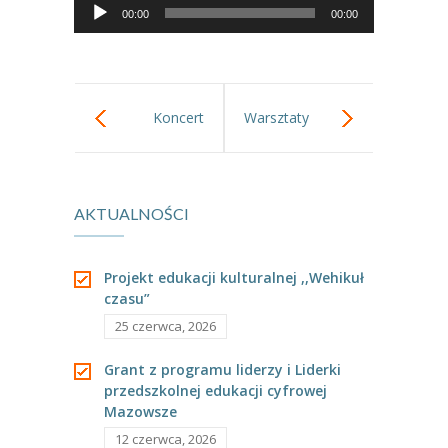
Odtwarzacz
dźwiękowych
---- Grupa Pszczółki
00:00
00:00
plików
dźwiękowych
---- Grupa Jeżyki
-- Deklaracja dostępności
Koncert
Warsztaty
Oferta
muzyczny.
edukacyjne z
-- Organizacja
AKTUALNOŚCI
zakresu
-- Zajęcia dodatkowe
udzielania
----
EKO z Twoją Wolą – zajęcia ekologiczne
Projekt edukacji kulturalnej ,,Wehikuł
czasu”
pierwszej
----
Ceramika
25 czerwca, 2026
----
FOTKA – zajęcia fotograficzno – filmowe
pomocy
Grant z programu liderzy i Liderki
przedszkolnej edukacji cyfrowej
----
J. angielski – zakres tematyczny
Mazowsze
----
Logorytmika
12 czerwca, 2026