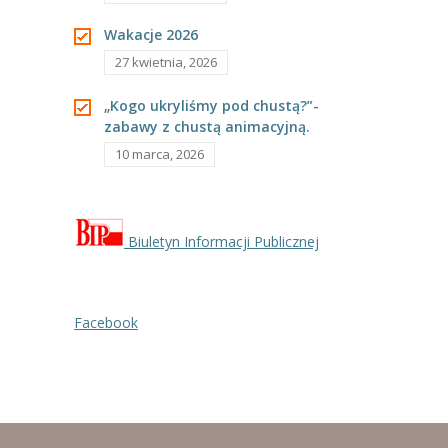
----
Pantomima
Wakacje 2026
27 kwietnia, 2026
----
Rytmika
„Kogo ukryliśmy pod chustą?”-
----
Terapia lasem
zabawy z chustą animacyjną.
10 marca, 2026
----
Warsztaty „BAJKI O EMOCJACH”
----
Zajęcia gimnastyczne i zabawy ruchowe
----
Zajęcia multimedialne
Biuletyn Informacji Publicznej
----
Zajęcia taneczne
Facebook
RODO
Galeria
Rekrutacja