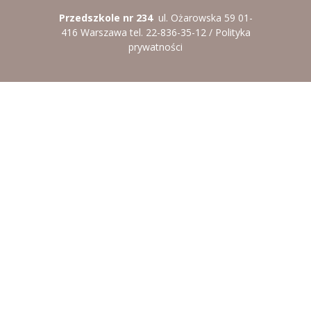
-- Rekrutacja do przedszkola
Przedszkole nr 234
ul. Ożarowska 59 01-
-- Rekrutacja do zerówek szkolnych
416 Warszawa tel. 22-836-35-12 /
Polityka
prywatności
-- Akcja letnia
Kontakt
Tłumacz migowy