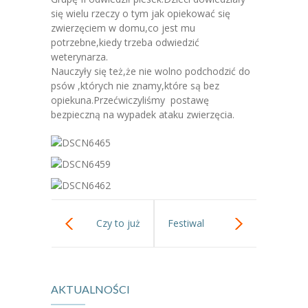
-- Jadłospis
się wielu rzeczy o tym jak opiekować się
zwierzęciem w domu,co jest mu
-- Prawo
potrzebne,kiedy trzeba odwiedzić
weterynarza.
O przedszkolu
Nauczyły się też,że nie wolno podchodzić do
psów ,których nie znamy,które są bez
-- Realizowane projekty, programy
opiekuna.Przećwiczyliśmy postawę
bezpieczną na wypadek ataku zwierzęcia.
-- Nasze sukcesy
-- Specjaliści
-- Wirtualny spacer po przedszkolu
-- Plac zabaw
Czy to już
Festiwal
-- Nasze początki
wiosna?-
klockologii w hali
-- Grupy
AKTUALNOŚCI
obserwacje
przy Obozowej.
---- Grupa Tygryski