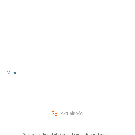
Menu
Aktualności
Dla rodziców
-- Plan dnia
Aktualności
-- Wyprawka
Grupę II odwiedził piesek.Dzieci dowiedziały