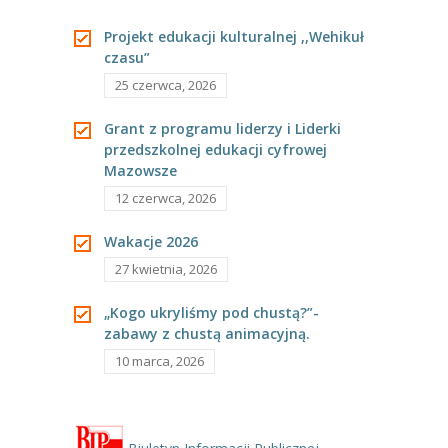
---- Grupa Pszczółki
przyrodnicze.
Projekt edukacji kulturalnej ,,Wehikuł
czasu”
---- Grupa Jeżyki
25 czerwca, 2026
-- Deklaracja dostępności
Grant z programu liderzy i Liderki
Oferta
przedszkolnej edukacji cyfrowej
Mazowsze
-- Organizacja
12 czerwca, 2026
-- Zajęcia dodatkowe
Wakacje 2026
----
EKO z Twoją Wolą – zajęcia ekologiczne
27 kwietnia, 2026
----
Ceramika
„Kogo ukryliśmy pod chustą?”-
zabawy z chustą animacyjną.
----
FOTKA – zajęcia fotograficzno – filmowe
10 marca, 2026
----
J. angielski – zakres tematyczny
----
Logorytmika