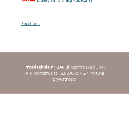
Biuletyn Informacji Publicznej
----
Pantomima
----
Rytmika
Facebook
----
Terapia lasem
----
Warsztaty „BAJKI O EMOCJACH”
----
Zajęcia gimnastyczne i zabawy ruchowe
Przedszkole nr 234
ul. Ożarowska 59 01-
----
Zajęcia multimedialne
416 Warszawa tel. 22-836-35-12 /
Polityka
prywatności
----
Zajęcia taneczne
RODO
Galeria
Rekrutacja