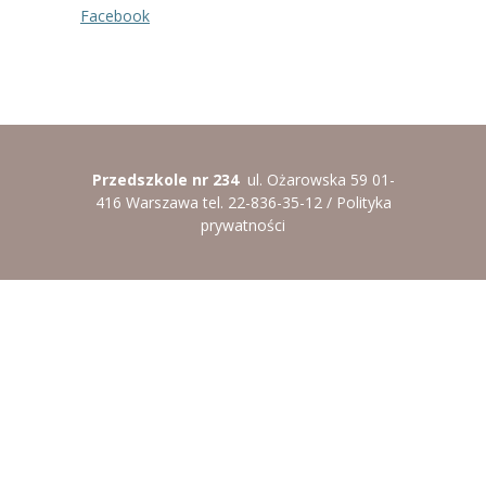
-- Rekrutacja do przedszkola
Facebook
-- Rekrutacja do zerówek szkolnych
-- Akcja letnia
Kontakt
Przedszkole nr 234
ul. Ożarowska 59 01-
Tłumacz migowy
416 Warszawa tel. 22-836-35-12 /
Polityka
prywatności