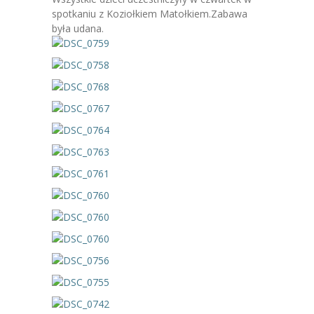
-- Jadłospis
spotkaniu z Koziołkiem Matołkiem.Zabawa
była udana.
-- Prawo
O przedszkolu
-- Realizowane projekty, programy
-- Nasze sukcesy
-- Specjaliści
-- Wirtualny spacer po przedszkolu
-- Plac zabaw
-- Nasze początki
-- Grupy
---- Grupa Tygryski