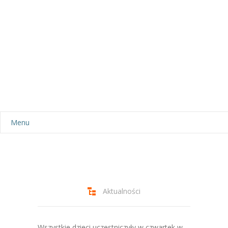
Menu
Aktualności
Dla rodziców
-- Plan dnia
Aktualności
-- Wyprawka
Wszystkie dzieci uczestniczyły w czwartek w