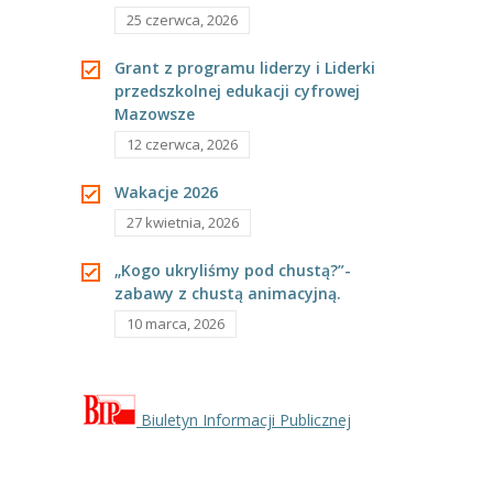
25 czerwca, 2026
----
Pantomima
Grant z programu liderzy i Liderki
----
Rytmika
przedszkolnej edukacji cyfrowej
Mazowsze
----
Terapia lasem
12 czerwca, 2026
----
Warsztaty „BAJKI O EMOCJACH”
Wakacje 2026
----
Zajęcia gimnastyczne i zabawy ruchowe
27 kwietnia, 2026
----
Zajęcia multimedialne
„Kogo ukryliśmy pod chustą?”-
zabawy z chustą animacyjną.
----
Zajęcia taneczne
10 marca, 2026
RODO
Galeria
Biuletyn Informacji Publicznej
Rekrutacja