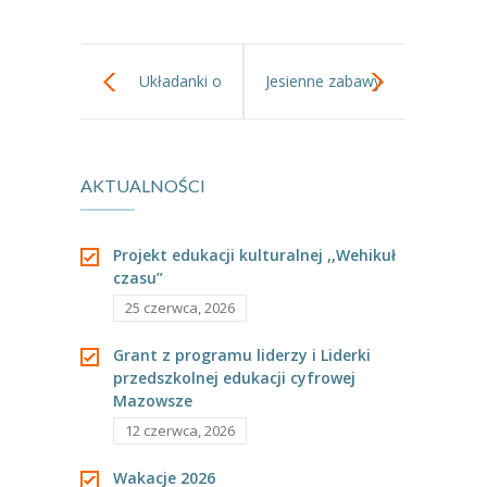
---- Grupa Pszczółki
---- Grupa Jeżyki
Układanki o
Jesienne zabawy
-- Deklaracja dostępności
odpowiednio
Oferta
AKTUALNOŚCI
dobranej
-- Organizacja
tematyce uczą i
-- Zajęcia dodatkowe
Projekt edukacji kulturalnej ,,Wehikuł
czasu”
inspirują.
----
EKO z Twoją Wolą – zajęcia ekologiczne
25 czerwca, 2026
----
Ceramika
Grant z programu liderzy i Liderki
przedszkolnej edukacji cyfrowej
----
FOTKA – zajęcia fotograficzno – filmowe
Mazowsze
----
J. angielski – zakres tematyczny
12 czerwca, 2026
----
Logorytmika
Wakacje 2026