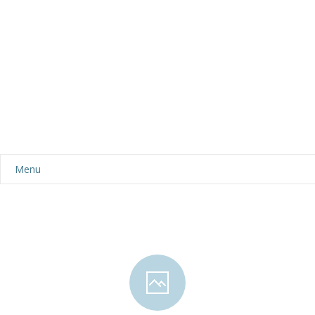
Menu
Aktualności
Dla rodziców
-- Plan dnia
-- Wyprawka