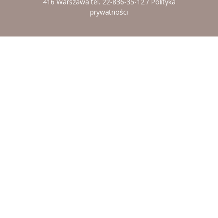
-- Rekrutacja do przedszkola
416 Warszawa tel. 22-836-35-12 /
Polityka
prywatności
-- Rekrutacja do zerówek szkolnych
-- Akcja letnia
Kontakt
Tłumacz migowy