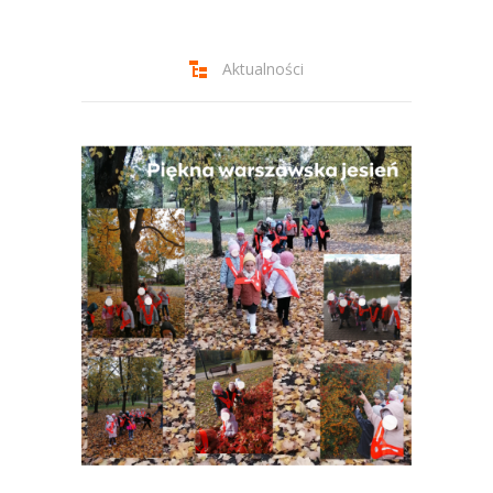
-- Jadłospis
-- Prawo
Aktualności
O przedszkolu
-- Realizowane projekty, programy
-- Nasze sukcesy
-- Specjaliści
-- Wirtualny spacer po przedszkolu
-- Plac zabaw
-- Nasze początki
-- Grupy
---- Grupa Tygryski