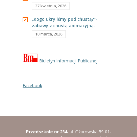
27 kwietnia, 2026
----
Pantomima
„Kogo ukryliśmy pod chustą?”-
----
Rytmika
zabawy z chustą animacyjną.
10 marca, 2026
----
Terapia lasem
----
Warsztaty „BAJKI O EMOCJACH”
----
Zajęcia gimnastyczne i zabawy ruchowe
Biuletyn Informacji Publicznej
----
Zajęcia multimedialne
Facebook
----
Zajęcia taneczne
RODO
Galeria
Rekrutacja
Przedszkole nr 234
ul. Ożarowska 59 01-