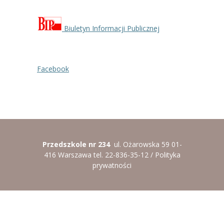
-- Rekrutacja do przedszkola
-- Rekrutacja do zerówek szkolnych
Biuletyn Informacji Publicznej
-- Akcja letnia
Kontakt
Facebook
Tłumacz migowy
Przedszkole nr 234
ul. Ożarowska 59 01-
416 Warszawa tel. 22-836-35-12 /
Polityka
prywatności