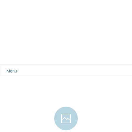
Menu
Aktualności
Dla rodziców
-- Plan dnia
-- Wyprawka