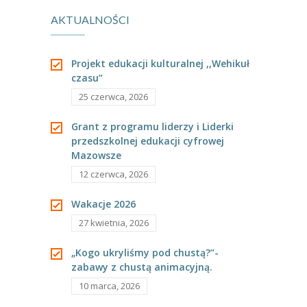
AKTUALNOŚCI
----
Pantomima
----
Rytmika
Projekt edukacji kulturalnej ,,Wehikuł
czasu”
----
Terapia lasem
25 czerwca, 2026
----
Warsztaty „BAJKI O EMOCJACH”
Grant z programu liderzy i Liderki
----
Zajęcia gimnastyczne i zabawy ruchowe
przedszkolnej edukacji cyfrowej
Mazowsze
----
Zajęcia multimedialne
12 czerwca, 2026
----
Zajęcia taneczne
Wakacje 2026
RODO
27 kwietnia, 2026
Galeria
„Kogo ukryliśmy pod chustą?”-
zabawy z chustą animacyjną.
Rekrutacja
10 marca, 2026