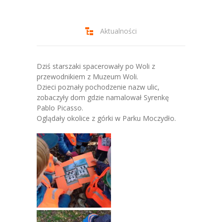
-- Jadłospis
-- Prawo
Aktualności
O przedszkolu
-- Realizowane projekty, programy
Dziś starszaki spacerowały po Woli z
przewodnikiem z Muzeum Woli.
-- Nasze sukcesy
Dzieci poznały pochodzenie nazw ulic,
zobaczyły dom gdzie namalował Syrenkę
-- Specjaliści
Pablo Picasso.
Oglądały okolice z górki w Parku Moczydło.
-- Wirtualny spacer po przedszkolu
-- Plac zabaw
-- Nasze początki
-- Grupy
---- Grupa Tygryski