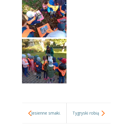
---- Grupa Pszczółki
---- Grupa Jeżyki
-- Deklaracja dostępności
Oferta
-- Organizacja
-- Zajęcia dodatkowe
----
EKO z Twoją Wolą – zajęcia ekologiczne
----
Ceramika
----
FOTKA – zajęcia fotograficzno – filmowe
Jesienne smaki.
Tygryski robią
----
J. angielski – zakres tematyczny
muchomorki.
----
Logorytmika