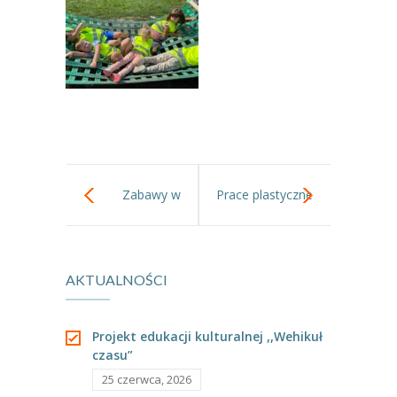
----
Pantomima
----
Rytmika
----
Terapia lasem
----
Warsztaty „BAJKI O EMOCJACH”
----
Zajęcia gimnastyczne i zabawy ruchowe
Zabawy w
Prace plastyczne
----
Zajęcia multimedialne
ogrodzie
w gr I
----
Zajęcia taneczne
AKTUALNOŚCI
RODO
Galeria
Projekt edukacji kulturalnej ,,Wehikuł
czasu”
Rekrutacja
25 czerwca, 2026