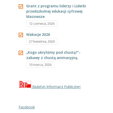
-- Rekrutacja do przedszkola
Grant z programu liderzy i Liderki
-- Rekrutacja do zerówek szkolnych
przedszkolnej edukacji cyfrowej
Mazowsze
-- Akcja letnia
12 czerwca, 2026
Kontakt
Wakacje 2026
27 kwietnia, 2026
Tłumacz migowy
„Kogo ukryliśmy pod chustą?”-
zabawy z chustą animacyjną.
10 marca, 2026
Biuletyn Informacji Publicznej
Facebook