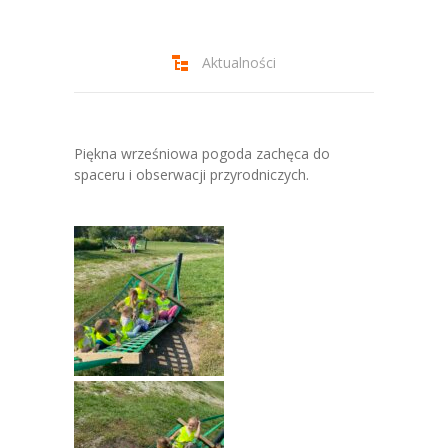
-- Jadłospis
-- Prawo
Aktualności
O przedszkolu
-- Realizowane projekty, programy
Piękna wrześniowa pogoda zachęca do
-- Nasze sukcesy
spaceru i obserwacji przyrodniczych.
-- Specjaliści
-- Wirtualny spacer po przedszkolu
-- Plac zabaw
-- Nasze początki
-- Grupy
---- Grupa Tygryski