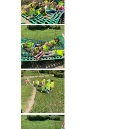
---- Grupa Pszczółki
---- Grupa Jeżyki
-- Deklaracja dostępności
Oferta
-- Organizacja
-- Zajęcia dodatkowe
----
EKO z Twoją Wolą – zajęcia ekologiczne
----
Ceramika
----
FOTKA – zajęcia fotograficzno – filmowe
----
J. angielski – zakres tematyczny
----
Logorytmika