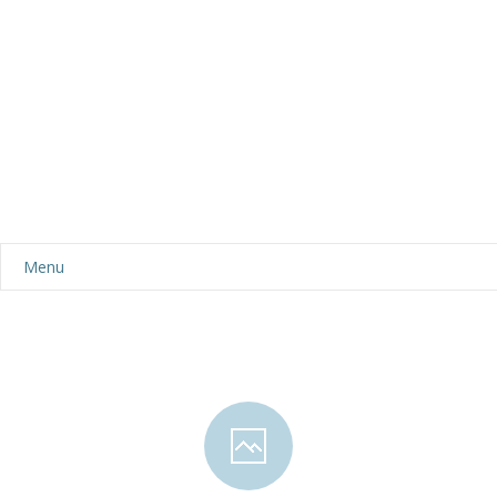
Menu
Aktualności
Dla rodziców
-- Plan dnia
-- Wyprawka