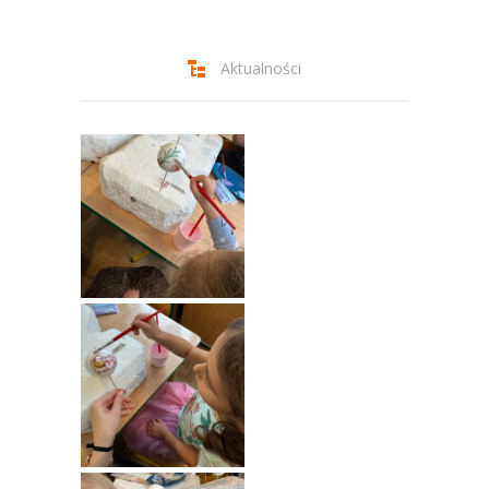
-- Jadłospis
-- Prawo
Aktualności
O przedszkolu
-- Realizowane projekty, programy
-- Nasze sukcesy
-- Specjaliści
-- Wirtualny spacer po przedszkolu
-- Plac zabaw
-- Nasze początki
-- Grupy
---- Grupa Tygryski