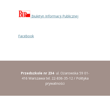
-- Rekrutacja do przedszkola
-- Rekrutacja do zerówek szkolnych
Biuletyn Informacji Publicznej
-- Akcja letnia
Kontakt
Facebook
Tłumacz migowy
Przedszkole nr 234
ul. Ożarowska 59 01-
416 Warszawa tel. 22-836-35-12 /
Polityka
prywatności