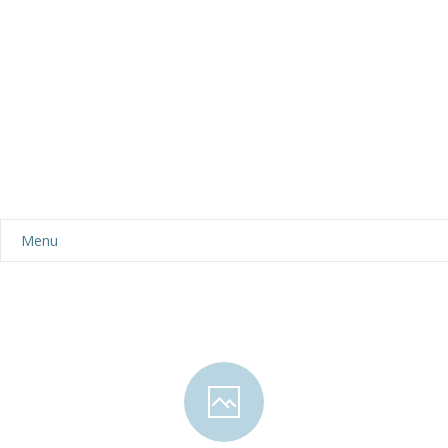
Menu
Aktualności
Dla rodziców
-- Plan dnia
-- Wyprawka