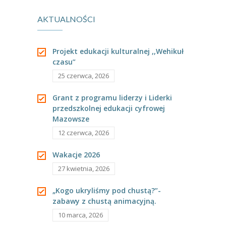
----
Pantomima
AKTUALNOŚCI
duma
grupy Sowy.
----
Rytmika
Projekt edukacji kulturalnej ,,Wehikuł
----
Terapia lasem
czasu”
25 czerwca, 2026
----
Warsztaty „BAJKI O EMOCJACH”
Grant z programu liderzy i Liderki
----
Zajęcia gimnastyczne i zabawy ruchowe
przedszkolnej edukacji cyfrowej
Mazowsze
----
Zajęcia multimedialne
12 czerwca, 2026
----
Zajęcia taneczne
Wakacje 2026
RODO
27 kwietnia, 2026
Galeria
„Kogo ukryliśmy pod chustą?”-
zabawy z chustą animacyjną.
Rekrutacja
10 marca, 2026