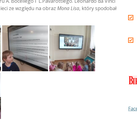
u A. Bocellego i L.Pavarottiego. Leonardo da Vinci
ieci ze względu na obraz
Mona Lisa
, który spodobał
Fac