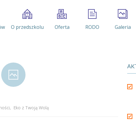
ów
O przedszkolu
Oferta
RODO
Galeria
AK
ności
,
Eko z Twoją Wolą