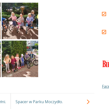
Fac
ni.
Spacer w Parku Moczydło.