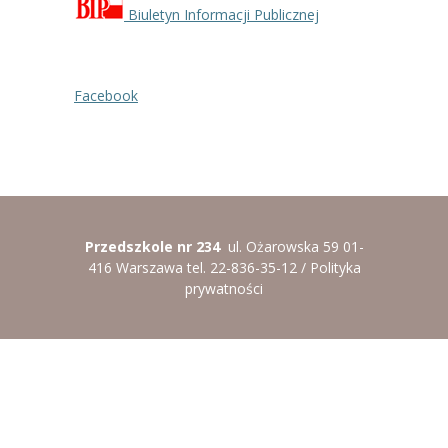
-- Rekrutacja do przedszkola
Biuletyn Informacji Publicznej
-- Rekrutacja do zerówek szkolnych
-- Akcja letnia
Facebook
Kontakt
Tłumacz migowy
Przedszkole nr 234
ul. Ożarowska 59 01-
416 Warszawa tel. 22-836-35-12 /
Polityka
prywatności