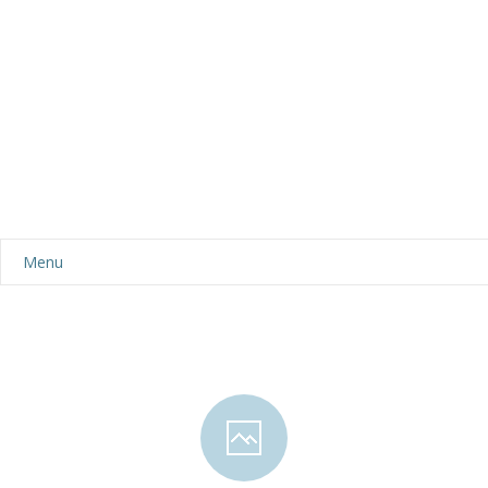
Menu
Aktualności
Dla rodziców
-- Plan dnia
-- Wyprawka