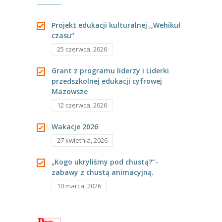
----
Pantomima
swoje dziatki.
Brożka
Projekt edukacji kulturalnej ,,Wehikuł
czasu”
----
Rytmika
Krowa- łaciate
25 czerwca, 2026
----
Terapia lasem
cielątko. Koza-
Grant z programu liderzy i Liderki
----
Warsztaty „BAJKI O EMOCJACH”
przedszkolnej edukacji cyfrowej
rogate koźlątko.
Mazowsze
----
Zajęcia gimnastyczne i zabawy ruchowe
12 czerwca, 2026
Owca- kudłate
----
Zajęcia multimedialne
Wakacje 2026
jagniątko…”
----
Zajęcia taneczne
27 kwietnia, 2026
RODO
„Kogo ukryliśmy pod chustą?”-
zabawy z chustą animacyjną.
Galeria
10 marca, 2026
Rekrutacja