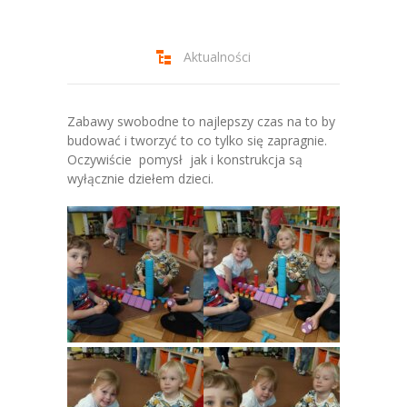
-- Jadłospis
-- Prawo
Aktualności
O przedszkolu
-- Realizowane projekty, programy
Zabawy swobodne to najlepszy czas na to by
budować i tworzyć to co tylko się zapragnie.
-- Nasze sukcesy
Oczywiście pomysł jak i konstrukcja są
wyłącznie dziełem dzieci.
-- Specjaliści
-- Wirtualny spacer po przedszkolu
-- Plac zabaw
-- Nasze początki
-- Grupy
---- Grupa Tygryski