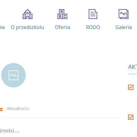
ów
O przedszkolu
Oferta
RODO
Galeria
AK
Aktualności
żności…..