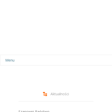
Menu
Aktualności
Dla rodziców
-- Plan dnia
Aktualności
-- Wyprawka
Szanowni Państwo,