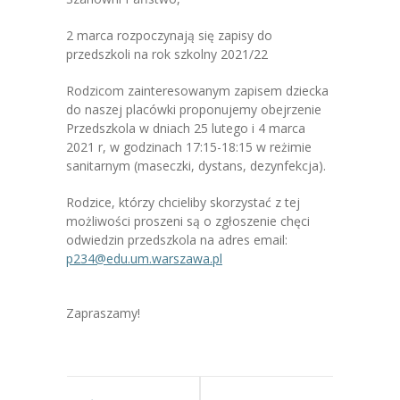
-- Jadłospis
2 marca rozpoczynają się zapisy do
-- Prawo
przedszkoli na rok szkolny 2021/22
O przedszkolu
Rodzicom zainteresowanym zapisem dziecka
do naszej placówki proponujemy obejrzenie
-- Realizowane projekty, programy
Przedszkola w dniach 25 lutego i 4 marca
2021 r, w godzinach 17:15-18:15 w reżimie
-- Nasze sukcesy
sanitarnym (maseczki, dystans, dezynfekcja).
-- Specjaliści
Rodzice, którzy chcieliby skorzystać z tej
możliwości proszeni są o zgłoszenie chęci
-- Wirtualny spacer po przedszkolu
odwiedzin przedszkola na adres email:
p234@edu.um.warszawa.pl
-- Plac zabaw
-- Nasze początki
Zapraszamy!
-- Grupy
---- Grupa Tygryski