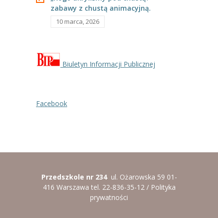
zabawy z chustą animacyjną.
----
Pantomima
10 marca, 2026
----
Rytmika
----
Terapia lasem
Biuletyn Informacji Publicznej
----
Warsztaty „BAJKI O EMOCJACH”
----
Zajęcia gimnastyczne i zabawy ruchowe
Facebook
----
Zajęcia multimedialne
----
Zajęcia taneczne
RODO
Przedszkole nr 234
ul. Ożarowska 59 01-
Galeria
416 Warszawa tel. 22-836-35-12 /
Polityka
prywatności
Rekrutacja