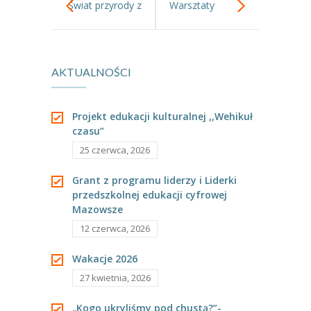
Świat przyrody z
Warsztaty
---- Grupa Pszczółki
bliska. Zajęcia z
kulinarne.
---- Grupa Jeżyki
-- Deklaracja dostępności
AKTUALNOŚCI
mikroskopem.
Oferta
Projekt edukacji kulturalnej ,,Wehikuł
-- Organizacja
czasu”
25 czerwca, 2026
-- Zajęcia dodatkowe
Grant z programu liderzy i Liderki
----
EKO z Twoją Wolą – zajęcia ekologiczne
przedszkolnej edukacji cyfrowej
Mazowsze
----
Ceramika
12 czerwca, 2026
----
FOTKA – zajęcia fotograficzno – filmowe
Wakacje 2026
----
J. angielski – zakres tematyczny
27 kwietnia, 2026
----
Logorytmika
„Kogo ukryliśmy pod chustą?”-