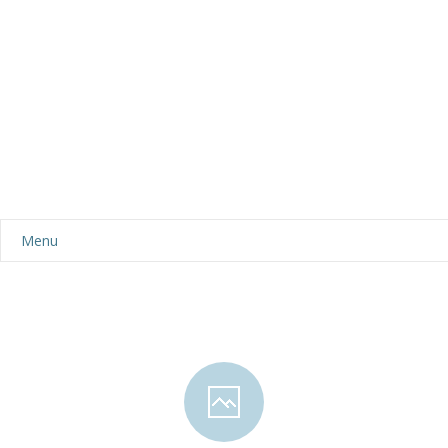
Menu
Aktualności
Dla rodziców
-- Plan dnia
-- Wyprawka