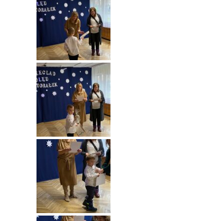
----
Pantomima
----
Rytmika
----
Terapia lasem
----
Warsztaty „BAJKI O EMOCJACH”
----
Zajęcia gimnastyczne i zabawy ruchowe
----
Zajęcia multimedialne
----
Zajęcia taneczne
RODO
Galeria
Rekrutacja