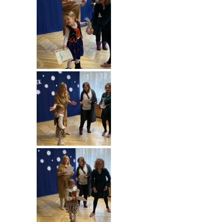
-- Rekrutacja do przedszkola
-- Rekrutacja do zerówek szkolnych
-- Akcja letnia
Kontakt
Tłumacz migowy