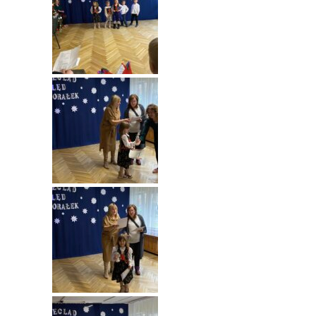
---- Grupa Pszczółki
---- Grupa Jeżyki
-- Deklaracja dostępności
Oferta
-- Organizacja
-- Zajęcia dodatkowe
----
EKO z Twoją Wolą – zajęcia ekologiczne
----
Ceramika
----
FOTKA – zajęcia fotograficzno – filmowe
----
J. angielski – zakres tematyczny
----
Logorytmika