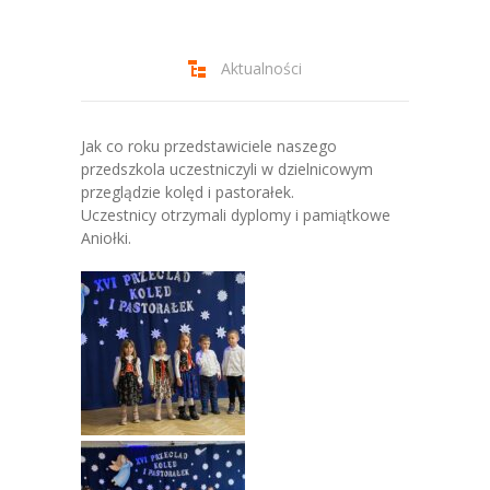
-- Jadłospis
-- Prawo
Aktualności
O przedszkolu
-- Realizowane projekty, programy
Jak co roku przedstawiciele naszego
przedszkola uczestniczyli w dzielnicowym
-- Nasze sukcesy
przeglądzie kolęd i pastorałek.
Uczestnicy otrzymali dyplomy i pamiątkowe
-- Specjaliści
Aniołki.
-- Wirtualny spacer po przedszkolu
-- Plac zabaw
-- Nasze początki
-- Grupy
---- Grupa Tygryski