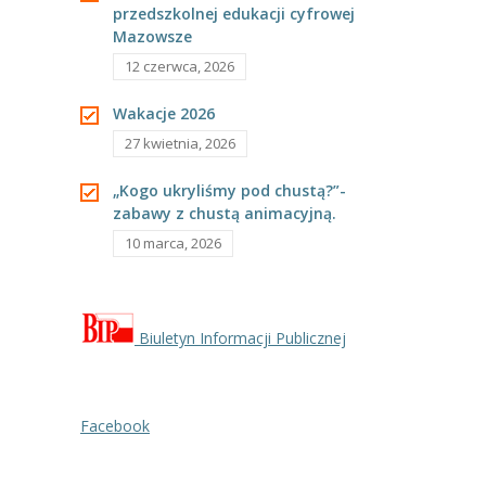
przedszkolnej edukacji cyfrowej
---- Grupa Pszczółki
Mazowsze
---- Grupa Jeżyki
12 czerwca, 2026
-- Deklaracja dostępności
Wakacje 2026
27 kwietnia, 2026
Oferta
„Kogo ukryliśmy pod chustą?”-
-- Organizacja
zabawy z chustą animacyjną.
10 marca, 2026
-- Zajęcia dodatkowe
----
EKO z Twoją Wolą – zajęcia ekologiczne
----
Ceramika
Biuletyn Informacji Publicznej
----
FOTKA – zajęcia fotograficzno – filmowe
Facebook
----
J. angielski – zakres tematyczny
----
Logorytmika