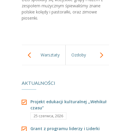
-- Jadłospis
zespołem muzycznym śpiewaliśmy znane
polskie kolędy i pastorałki, oraz zimowe
-- Prawo
piosenki.
O przedszkolu
-- Realizowane projekty, programy
-- Nasze sukcesy
Warsztaty
Ozdoby
-- Specjaliści
poznajemy
choinkowe gr III.
-- Wirtualny spacer po przedszkolu
AKTUALNOŚCI
drzewa.
-- Plac zabaw
-- Nasze początki
Projekt edukacji kulturalnej ,,Wehikuł
czasu”
-- Grupy
25 czerwca, 2026
---- Grupa Tygryski
Grant z programu liderzy i Liderki