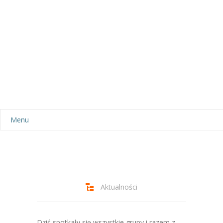
Menu
Aktualności
Dla rodziców
-- Plan dnia
Aktualności
-- Wyprawka
Dziś spotkały się wszystkie grupy i razem z