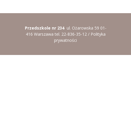
----
Pantomima
----
Rytmika
Przedszkole nr 234
ul. Ożarowska 59 01-
----
Terapia lasem
416 Warszawa tel. 22-836-35-12 /
Polityka
prywatności
----
Warsztaty „BAJKI O EMOCJACH”
----
Zajęcia gimnastyczne i zabawy ruchowe
----
Zajęcia multimedialne
----
Zajęcia taneczne
RODO
Galeria
Rekrutacja