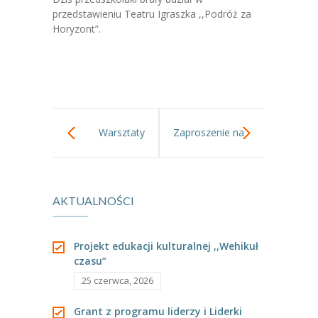
-- Jadłospis
przedstawieniu Teatru Igraszka ,,Podróż za
Horyzont”.
-- Prawo
O przedszkolu
-- Realizowane projekty, programy
-- Nasze sukcesy
Warsztaty
Zaproszenie na
-- Specjaliści
,,Teatr
Bal i wycieczkę!
-- Wirtualny spacer po przedszkolu
AKTUALNOŚCI
fluorescencyjny”
-- Plac zabaw
-- Nasze początki
Projekt edukacji kulturalnej ,,Wehikuł
czasu”
-- Grupy
25 czerwca, 2026
---- Grupa Tygryski
Grant z programu liderzy i Liderki