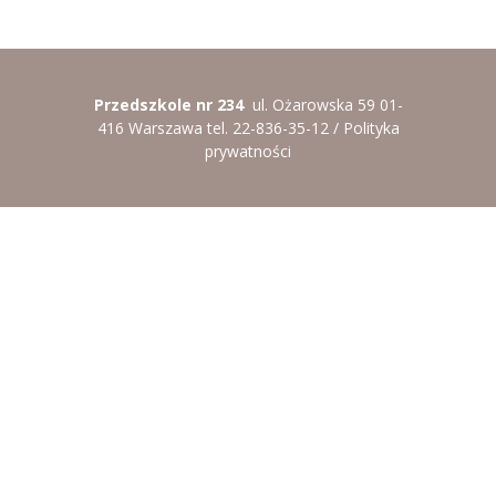
----
Pantomima
----
Rytmika
Przedszkole nr 234
ul. Ożarowska 59 01-
----
Terapia lasem
416 Warszawa tel. 22-836-35-12 /
Polityka
prywatności
----
Warsztaty „BAJKI O EMOCJACH”
----
Zajęcia gimnastyczne i zabawy ruchowe
----
Zajęcia multimedialne
----
Zajęcia taneczne
RODO
Galeria
Rekrutacja