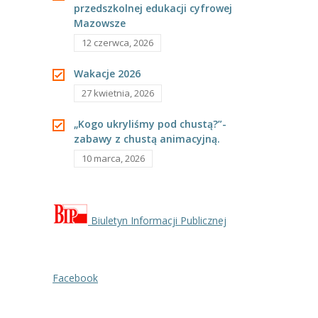
przedszkolnej edukacji cyfrowej
---- Grupa Pszczółki
Mazowsze
---- Grupa Jeżyki
12 czerwca, 2026
-- Deklaracja dostępności
Wakacje 2026
27 kwietnia, 2026
Oferta
„Kogo ukryliśmy pod chustą?”-
-- Organizacja
zabawy z chustą animacyjną.
10 marca, 2026
-- Zajęcia dodatkowe
----
EKO z Twoją Wolą – zajęcia ekologiczne
----
Ceramika
Biuletyn Informacji Publicznej
----
FOTKA – zajęcia fotograficzno – filmowe
Facebook
----
J. angielski – zakres tematyczny
----
Logorytmika