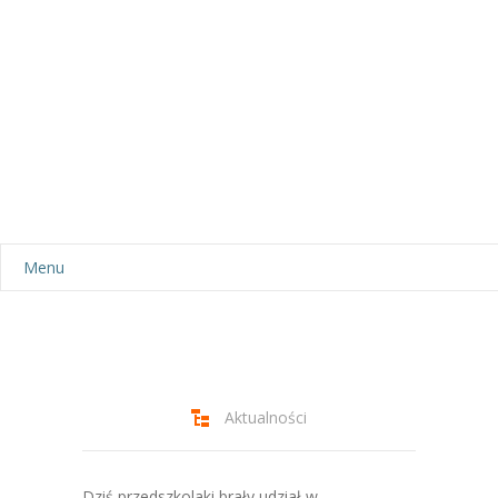
Menu
Aktualności
Dla rodziców
-- Plan dnia
Aktualności
-- Wyprawka
Dziś przedszkolaki brały udział w