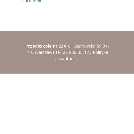
Facebook
----
Pantomima
----
Rytmika
----
Terapia lasem
Przedszkole nr 234
ul. Ożarowska 59 01-
----
Warsztaty „BAJKI O EMOCJACH”
416 Warszawa tel. 22-836-35-12 /
Polityka
prywatności
----
Zajęcia gimnastyczne i zabawy ruchowe
----
Zajęcia multimedialne
----
Zajęcia taneczne
RODO
Galeria
Rekrutacja