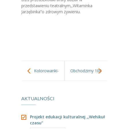
-- Jadłospis
przedstawieniu teatralnym,,Witaminka
Jarzębinka”o zdrowym żywieniu.
-- Prawo
O przedszkolu
-- Realizowane projekty, programy
-- Nasze sukcesy
-- Specjaliści
Kolorowanki-
Obchodzimy 100
-- Wirtualny spacer po przedszkolu
wycinanki w gr 1.
lecie odzyskania
-- Plac zabaw
-- Nasze początki
AKTUALNOŚCI
Niepodległości.
-- Grupy
Projekt edukacji kulturalnej ,,Wehikuł
---- Grupa Tygryski
czasu”