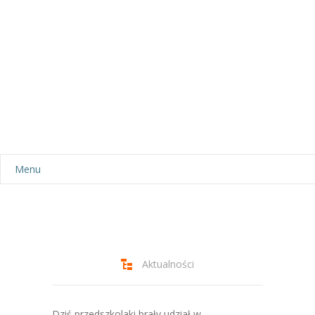
Menu
Aktualności
Dla rodziców
-- Plan dnia
Aktualności
-- Wyprawka
Dziś przedszkolaki brały udział w