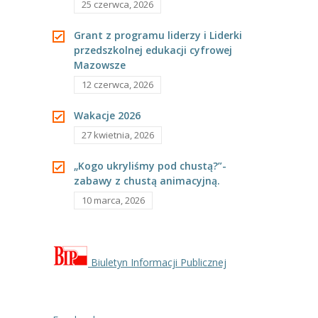
25 czerwca, 2026
---- Grupa Pszczółki
Grant z programu liderzy i Liderki
---- Grupa Jeżyki
przedszkolnej edukacji cyfrowej
Mazowsze
-- Deklaracja dostępności
12 czerwca, 2026
Oferta
Wakacje 2026
-- Organizacja
27 kwietnia, 2026
-- Zajęcia dodatkowe
„Kogo ukryliśmy pod chustą?”-
zabawy z chustą animacyjną.
----
EKO z Twoją Wolą – zajęcia ekologiczne
10 marca, 2026
----
Ceramika
----
FOTKA – zajęcia fotograficzno – filmowe
Biuletyn Informacji Publicznej
----
J. angielski – zakres tematyczny
----
Logorytmika