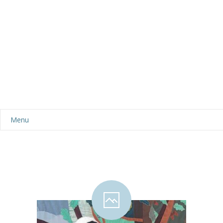
Menu
Aktualności
Dla rodziców
-- Plan dnia
-- Wyprawka