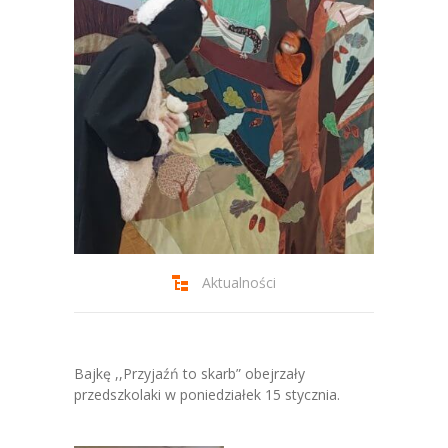
-- Jadłospis
-- Prawo
O przedszkolu
-- Realizowane projekty, programy
-- Nasze sukcesy
-- Specjaliści
-- Wirtualny spacer po przedszkolu
Aktualności
-- Plac zabaw
-- Nasze początki
Bajkę ,,Przyjaźń to skarb” obejrzały
-- Grupy
przedszkolaki w poniedziałek 15 stycznia.
---- Grupa Tygryski