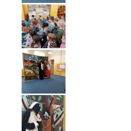
----
Pantomima
----
Rytmika
----
Terapia lasem
----
Warsztaty „BAJKI O EMOCJACH”
----
Zajęcia gimnastyczne i zabawy ruchowe
----
Zajęcia multimedialne
----
Zajęcia taneczne
RODO
Galeria
Rekrutacja