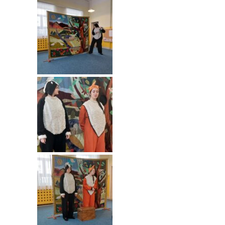
---- Grupa Pszczółki
---- Grupa Jeżyki
-- Deklaracja dostępności
Oferta
-- Organizacja
-- Zajęcia dodatkowe
----
EKO z Twoją Wolą – zajęcia ekologiczne
----
Ceramika
----
FOTKA – zajęcia fotograficzno – filmowe
----
J. angielski – zakres tematyczny
----
Logorytmika