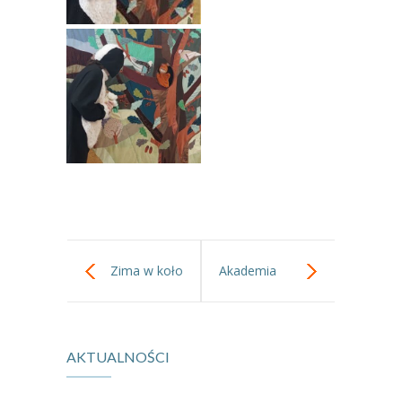
-- Rekrutacja do przedszkola
-- Rekrutacja do zerówek szkolnych
-- Akcja letnia
Kontakt
Tłumacz migowy
Zima w koło
Akademia
Małego Lekarza
AKTUALNOŚCI
– warsztaty
medyczne.