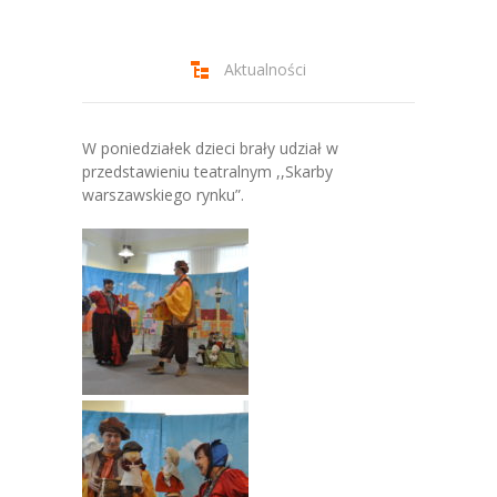
-- Jadłospis
-- Prawo
Aktualności
O przedszkolu
-- Realizowane projekty, programy
W poniedziałek dzieci brały udział w
przedstawieniu teatralnym ,,Skarby
-- Nasze sukcesy
warszawskiego rynku”.
-- Specjaliści
-- Wirtualny spacer po przedszkolu
-- Plac zabaw
-- Nasze początki
-- Grupy
---- Grupa Tygryski