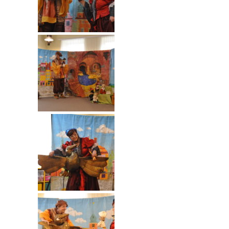
---- Grupa Pszczółki
---- Grupa Jeżyki
-- Deklaracja dostępności
Oferta
-- Organizacja
-- Zajęcia dodatkowe
----
EKO z Twoją Wolą – zajęcia ekologiczne
----
Ceramika
----
FOTKA – zajęcia fotograficzno – filmowe
----
J. angielski – zakres tematyczny
----
Logorytmika