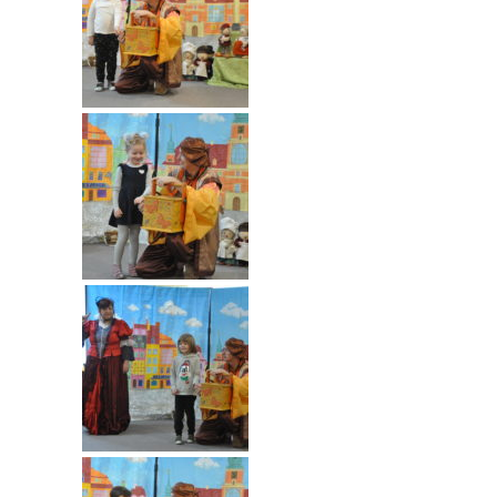
-- Rekrutacja do przedszkola
-- Rekrutacja do zerówek szkolnych
-- Akcja letnia
Kontakt
Tłumacz migowy