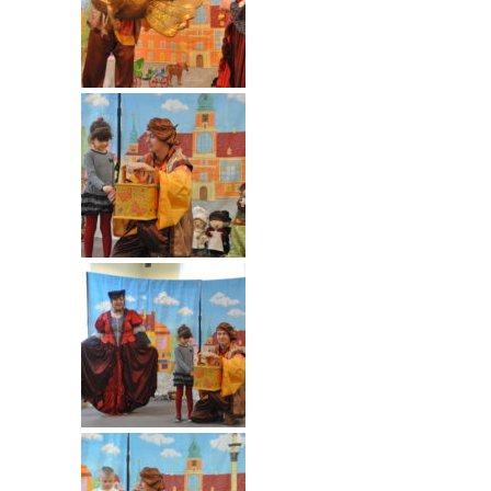
----
Pantomima
----
Rytmika
----
Terapia lasem
----
Warsztaty „BAJKI O EMOCJACH”
----
Zajęcia gimnastyczne i zabawy ruchowe
----
Zajęcia multimedialne
----
Zajęcia taneczne
RODO
Galeria
Rekrutacja