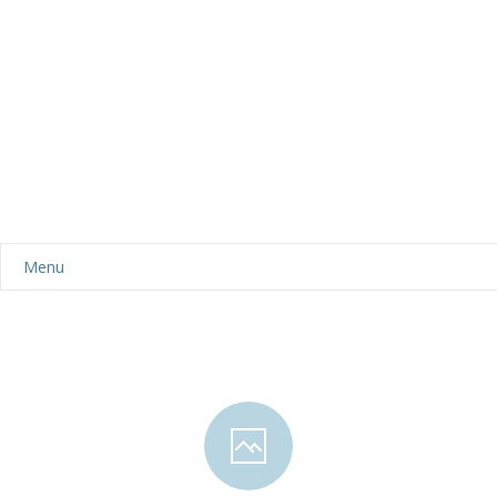
Menu
Aktualności
Dla rodziców
-- Plan dnia
-- Wyprawka