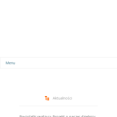
Menu
Aktualności
Dla rodziców
-- Plan dnia
Aktualności
-- Wyprawka
Pięciolatki realizują Projekt o naszej dzielnicy