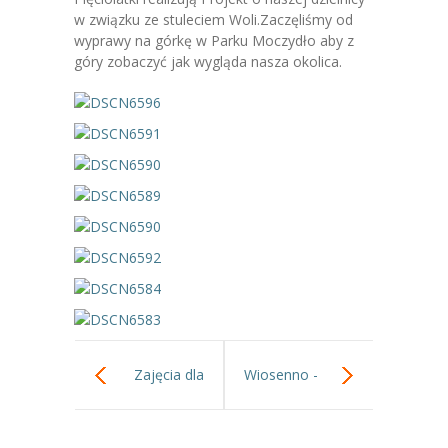
-- Jadłospis
w związku ze stuleciem Woli.Zaczęliśmy od
wyprawy na górkę w Parku Moczydło aby z
-- Prawo
góry zobaczyć jak wygląda nasza okolica.
O przedszkolu
-- Realizowane projekty, programy
-- Nasze sukcesy
-- Specjaliści
-- Wirtualny spacer po przedszkolu
-- Plac zabaw
-- Nasze początki
Zajęcia dla
Wiosenno -
-- Grupy
---- Grupa Tygryski
rodziców w
wielkanocny