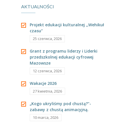
---- Grupa Pszczółki
AKTUALNOŚCI
grupie
koncert
---- Grupa Jeżyki
Tygrysków.
muzyczny.
Projekt edukacji kulturalnej ,,Wehikuł
-- Deklaracja dostępności
czasu”
25 czerwca, 2026
Oferta
Grant z programu liderzy i Liderki
-- Organizacja
przedszkolnej edukacji cyfrowej
Mazowsze
-- Zajęcia dodatkowe
12 czerwca, 2026
----
EKO z Twoją Wolą – zajęcia ekologiczne
Wakacje 2026
----
Ceramika
27 kwietnia, 2026
----
FOTKA – zajęcia fotograficzno – filmowe
„Kogo ukryliśmy pod chustą?”-
zabawy z chustą animacyjną.
----
J. angielski – zakres tematyczny
10 marca, 2026
----
Logorytmika