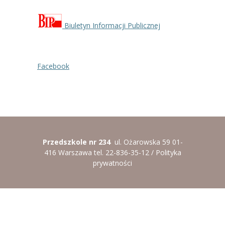
----
Pantomima
Biuletyn Informacji Publicznej
----
Rytmika
----
Terapia lasem
Facebook
----
Warsztaty „BAJKI O EMOCJACH”
----
Zajęcia gimnastyczne i zabawy ruchowe
----
Zajęcia multimedialne
----
Zajęcia taneczne
Przedszkole nr 234
ul. Ożarowska 59 01-
416 Warszawa tel. 22-836-35-12 /
Polityka
RODO
prywatności
Galeria
Rekrutacja