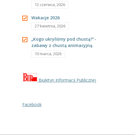
12 czerwca, 2026
----
Pantomima
Wakacje 2026
----
Rytmika
27 kwietnia, 2026
----
Terapia lasem
„Kogo ukryliśmy pod chustą?”-
zabawy z chustą animacyjną.
----
Warsztaty „BAJKI O EMOCJACH”
10 marca, 2026
----
Zajęcia gimnastyczne i zabawy ruchowe
----
Zajęcia multimedialne
Biuletyn Informacji Publicznej
----
Zajęcia taneczne
RODO
Facebook
Galeria
Rekrutacja