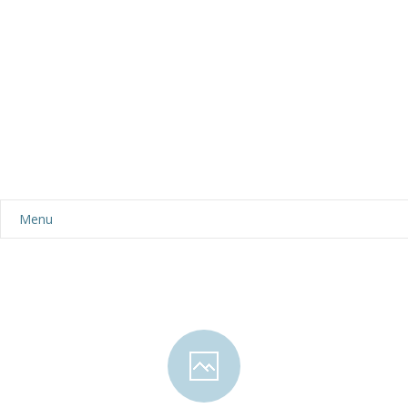
Menu
Aktualności
Dla rodziców
-- Plan dnia
-- Wyprawka