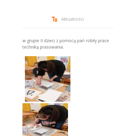
-- Jadłospis
-- Prawo
Aktualności
O przedszkolu
-- Realizowane projekty, programy
w grupie II dzieci z pomocą pań robiły prace
techniką prasowania.
-- Nasze sukcesy
-- Specjaliści
-- Wirtualny spacer po przedszkolu
-- Plac zabaw
-- Nasze początki
-- Grupy
---- Grupa Tygryski