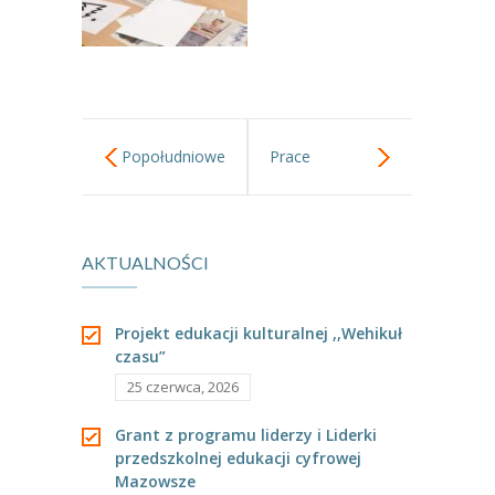
---- Grupa Pszczółki
---- Grupa Jeżyki
-- Deklaracja dostępności
Popołudniowe
Prace
Oferta
-- Organizacja
gry i zabawy.
plastyczne.
-- Zajęcia dodatkowe
AKTUALNOŚCI
----
EKO z Twoją Wolą – zajęcia ekologiczne
Projekt edukacji kulturalnej ,,Wehikuł
----
Ceramika
czasu”
25 czerwca, 2026
----
FOTKA – zajęcia fotograficzno – filmowe
Grant z programu liderzy i Liderki
----
J. angielski – zakres tematyczny
przedszkolnej edukacji cyfrowej
Mazowsze
----
Logorytmika