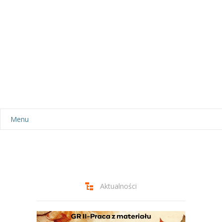
Menu
Aktualności
Dla rodziców
-- Plan dnia
Aktualności
-- Wyprawka
Odtwarzacz