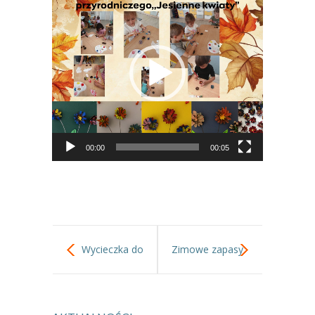
-- Jadłospis
video
-- Prawo
O przedszkolu
-- Realizowane projekty, programy
-- Nasze sukcesy
-- Specjaliści
00:00
00:05
-- Wirtualny spacer po przedszkolu
-- Plac zabaw
-- Nasze początki
Wycieczka do
Zimowe zapasy
-- Grupy
Dyniolandii
---- Grupa Tygryski