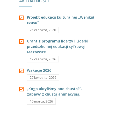
AKTUALNOŚCI
---- Grupa Pszczółki
---- Grupa Jeżyki
Projekt edukacji kulturalnej ,,Wehikuł
czasu”
-- Deklaracja dostępności
25 czerwca, 2026
Oferta
Grant z programu liderzy i Liderki
przedszkolnej edukacji cyfrowej
-- Organizacja
Mazowsze
-- Zajęcia dodatkowe
12 czerwca, 2026
----
EKO z Twoją Wolą – zajęcia ekologiczne
Wakacje 2026
27 kwietnia, 2026
----
Ceramika
„Kogo ukryliśmy pod chustą?”-
----
FOTKA – zajęcia fotograficzno – filmowe
zabawy z chustą animacyjną.
10 marca, 2026
----
J. angielski – zakres tematyczny
----
Logorytmika