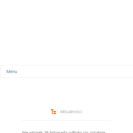
Menu
Aktualności
Dla rodziców
-- Plan dnia
Aktualności
-- Wyprawka
We wtorek 26 listopada odbyło się ostatnie