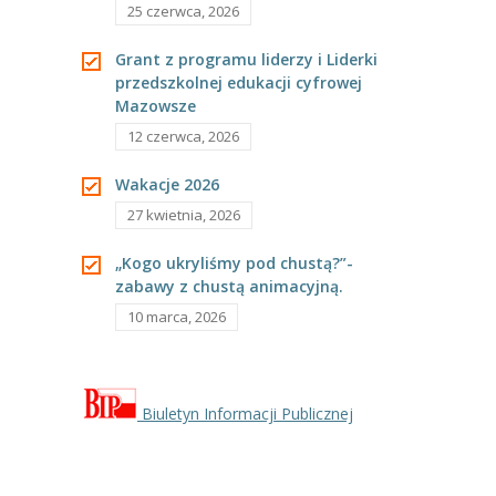
25 czerwca, 2026
---- Grupa Pszczółki
Grant z programu liderzy i Liderki
---- Grupa Jeżyki
przedszkolnej edukacji cyfrowej
Mazowsze
-- Deklaracja dostępności
12 czerwca, 2026
Oferta
Wakacje 2026
-- Organizacja
27 kwietnia, 2026
-- Zajęcia dodatkowe
„Kogo ukryliśmy pod chustą?”-
zabawy z chustą animacyjną.
----
EKO z Twoją Wolą – zajęcia ekologiczne
10 marca, 2026
----
Ceramika
----
FOTKA – zajęcia fotograficzno – filmowe
Biuletyn Informacji Publicznej
----
J. angielski – zakres tematyczny
----
Logorytmika