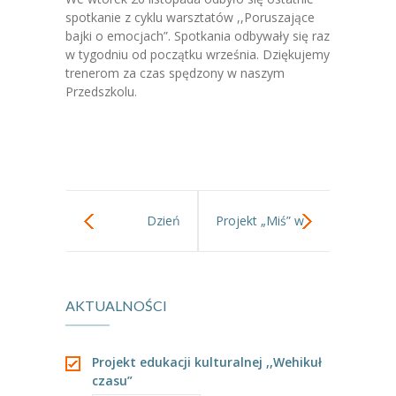
-- Jadłospis
spotkanie z cyklu warsztatów ,,Poruszające
bajki o emocjach”. Spotkania odbywały się raz
-- Prawo
w tygodniu od początku września. Dziękujemy
trenerom za czas spędzony w naszym
O przedszkolu
Przedszkolu.
-- Realizowane projekty, programy
-- Nasze sukcesy
-- Specjaliści
Dzień
Projekt „Miś” w
-- Wirtualny spacer po przedszkolu
-- Plac zabaw
Pluszowego
starszakach
-- Nasze początki
AKTUALNOŚCI
Misia
-- Grupy
Projekt edukacji kulturalnej ,,Wehikuł
---- Grupa Tygryski
czasu”