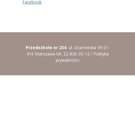
Facebook
----
Pantomima
----
Rytmika
----
Terapia lasem
----
Warsztaty „BAJKI O EMOCJACH”
Przedszkole nr 234
ul. Ożarowska 59 01-
416 Warszawa tel. 22-836-35-12 /
Polityka
----
Zajęcia gimnastyczne i zabawy ruchowe
prywatności
----
Zajęcia multimedialne
----
Zajęcia taneczne
RODO
Galeria
Rekrutacja