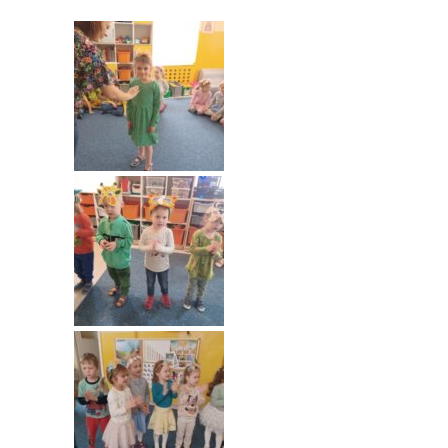
---- Grupa Pszczółki
---- Grupa Jeżyki
-- Deklaracja dostępności
Oferta
-- Organizacja
-- Zajęcia dodatkowe
----
EKO z Twoją Wolą – zajęcia ekologiczne
----
Ceramika
----
FOTKA – zajęcia fotograficzno – filmowe
----
J. angielski – zakres tematyczny
----
Logorytmika