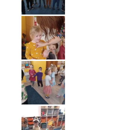
-- Rekrutacja do przedszkola
-- Rekrutacja do zerówek szkolnych
-- Akcja letnia
Kontakt
Tłumacz migowy