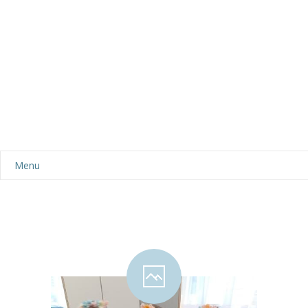
Menu
Aktualności
Dla rodziców
-- Plan dnia
-- Wyprawka