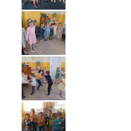
----
Pantomima
----
Rytmika
----
Terapia lasem
----
Warsztaty „BAJKI O EMOCJACH”
----
Zajęcia gimnastyczne i zabawy ruchowe
----
Zajęcia multimedialne
----
Zajęcia taneczne
RODO
Galeria
Rekrutacja