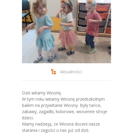
-- Jadłospis
-- Prawo
O przedszkolu
-- Realizowane projekty, programy
-- Nasze sukcesy
-- Specjaliści
Aktualności
-- Wirtualny spacer po przedszkolu
-- Plac zabaw
Dziś witamy Wiosnę.
W tym roku witamy Wiosnę przedszkolnym
-- Nasze początki
balem na przywitanie Wiosny. Były tańce,
zabawy, zagadki, kolorowe, wiosenne stroje
-- Grupy
dzieci.
Mamy nadzieję, że Wiosna doceni nasze
---- Grupa Tygryski
starania i zagości u nas już od dziś.