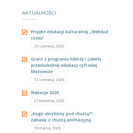
-- Rekrutacja do przedszkola
AKTUALNOŚCI
długopisów 3d.
-- Rekrutacja do zerówek szkolnych
-- Akcja letnia
Projekt edukacji kulturalnej ,,Wehikuł
czasu”
Kontakt
25 czerwca, 2026
Tłumacz migowy
Grant z programu liderzy i Liderki
przedszkolnej edukacji cyfrowej
Mazowsze
12 czerwca, 2026
Wakacje 2026
27 kwietnia, 2026
„Kogo ukryliśmy pod chustą?”-
zabawy z chustą animacyjną.
10 marca, 2026