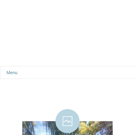
Menu
Aktualności
Dla rodziców
-- Plan dnia
-- Wyprawka