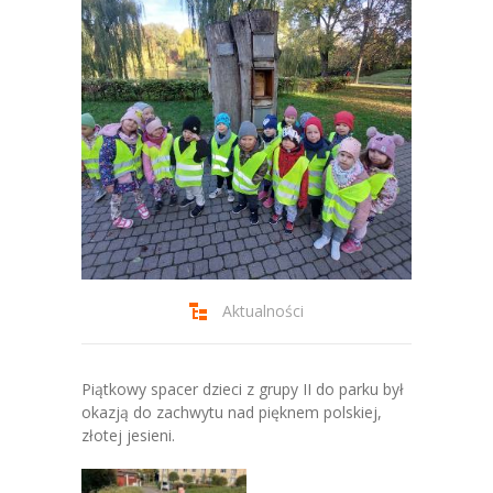
-- Jadłospis
-- Prawo
O przedszkolu
-- Realizowane projekty, programy
-- Nasze sukcesy
-- Specjaliści
-- Wirtualny spacer po przedszkolu
Aktualności
-- Plac zabaw
-- Nasze początki
Piątkowy spacer dzieci z grupy II do parku był
okazją do zachwytu nad pięknem polskiej,
-- Grupy
złotej jesieni.
---- Grupa Tygryski