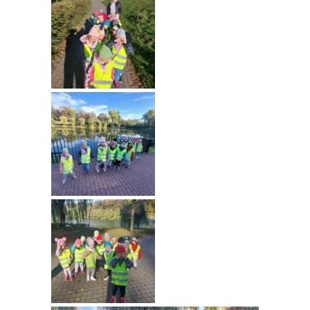
---- Grupa Pszczółki
---- Grupa Jeżyki
-- Deklaracja dostępności
Oferta
-- Organizacja
-- Zajęcia dodatkowe
----
EKO z Twoją Wolą – zajęcia ekologiczne
----
Ceramika
----
FOTKA – zajęcia fotograficzno – filmowe
----
J. angielski – zakres tematyczny
----
Logorytmika