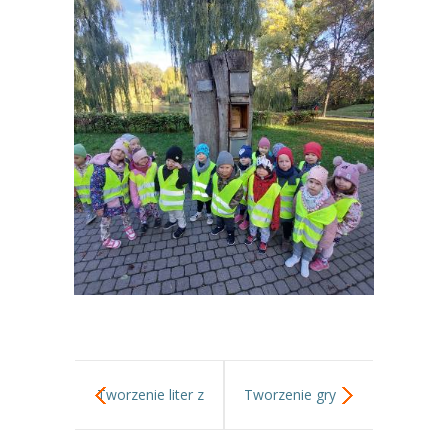
----
Pantomima
----
Rytmika
----
Terapia lasem
----
Warsztaty „BAJKI O EMOCJACH”
----
Zajęcia gimnastyczne i zabawy ruchowe
----
Zajęcia multimedialne
----
Zajęcia taneczne
RODO
Galeria
Tworzenie liter z
Tworzenie gry
Rekrutacja
użyciem