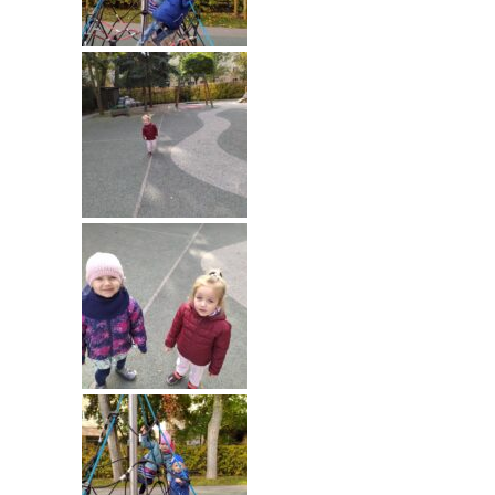
---- Grupa Pszczółki
---- Grupa Jeżyki
-- Deklaracja dostępności
Oferta
-- Organizacja
-- Zajęcia dodatkowe
----
EKO z Twoją Wolą – zajęcia ekologiczne
----
Ceramika
----
FOTKA – zajęcia fotograficzno – filmowe
----
J. angielski – zakres tematyczny
----
Logorytmika