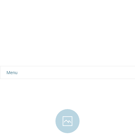
Menu
Aktualności
Dla rodziców
-- Plan dnia
-- Wyprawka