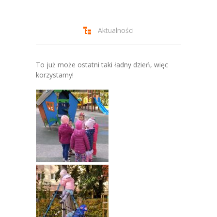
-- Jadłospis
-- Prawo
Aktualności
O przedszkolu
-- Realizowane projekty, programy
To już może ostatni taki ładny dzień, więc
korzystamy!
-- Nasze sukcesy
-- Specjaliści
-- Wirtualny spacer po przedszkolu
-- Plac zabaw
-- Nasze początki
-- Grupy
---- Grupa Tygryski