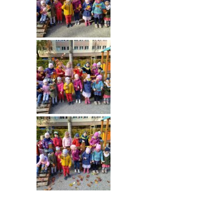
-- Rekrutacja do przedszkola
-- Rekrutacja do zerówek szkolnych
-- Akcja letnia
Kontakt
Tłumacz migowy