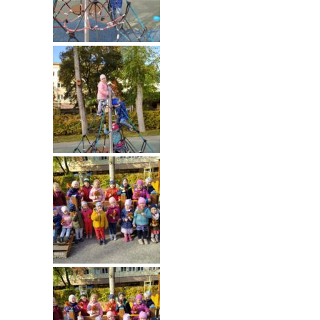
----
Pantomima
----
Rytmika
----
Terapia lasem
----
Warsztaty „BAJKI O EMOCJACH”
----
Zajęcia gimnastyczne i zabawy ruchowe
----
Zajęcia multimedialne
----
Zajęcia taneczne
RODO
Galeria
Rekrutacja