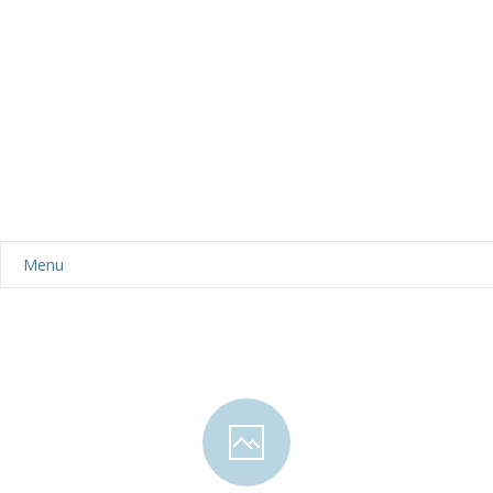
Menu
Aktualności
Dla rodziców
-- Plan dnia
-- Wyprawka