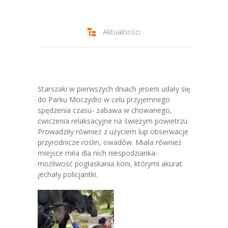
-- Jadłospis
-- Prawo
Aktualności
O przedszkolu
-- Realizowane projekty, programy
-- Nasze sukcesy
Starszaki w pierwszych dniach jesieni udały się
do Parku Moczydło w celu przyjemnego
-- Specjaliści
spędzenia czasu- zabawa w chowanego,
ćwiczenia relaksacyjne na świeżym powietrzu.
-- Wirtualny spacer po przedszkolu
Prowadziły również z użyciem lup obserwacje
przyrodnicze roślin, owadów. Miała również
-- Plac zabaw
miejsce miła dla nich niespodzianka-
możliwość pogłaskania koni, którymi akurat
-- Nasze początki
jechały policjantki.
-- Grupy
---- Grupa Tygryski