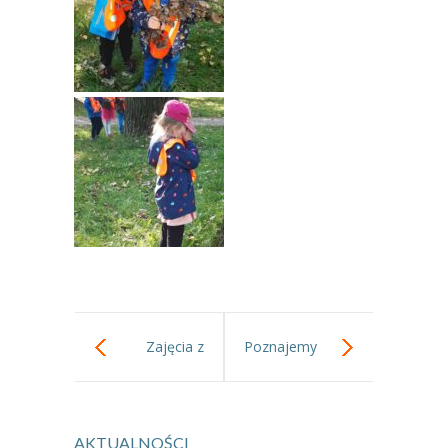
----
Pantomima
----
Rytmika
----
Terapia lasem
----
Warsztaty „BAJKI O EMOCJACH”
----
Zajęcia gimnastyczne i zabawy ruchowe
----
Zajęcia multimedialne
----
Zajęcia taneczne
RODO
Zajęcia z
Poznajemy
Galeria
mikroskopem w
litery.
Rekrutacja
AKTUALNOŚCI
gr III.