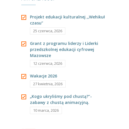
-- Rekrutacja do przedszkola
-- Rekrutacja do zerówek szkolnych
Projekt edukacji kulturalnej ,,Wehikuł
czasu”
-- Akcja letnia
25 czerwca, 2026
Kontakt
Grant z programu liderzy i Liderki
Tłumacz migowy
przedszkolnej edukacji cyfrowej
Mazowsze
12 czerwca, 2026
Wakacje 2026
27 kwietnia, 2026
„Kogo ukryliśmy pod chustą?”-
zabawy z chustą animacyjną.
10 marca, 2026