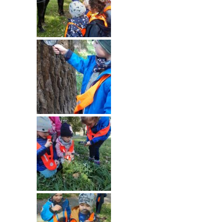
---- Grupa Pszczółki
---- Grupa Jeżyki
-- Deklaracja dostępności
Oferta
-- Organizacja
-- Zajęcia dodatkowe
----
EKO z Twoją Wolą – zajęcia ekologiczne
----
Ceramika
----
FOTKA – zajęcia fotograficzno – filmowe
----
J. angielski – zakres tematyczny
----
Logorytmika