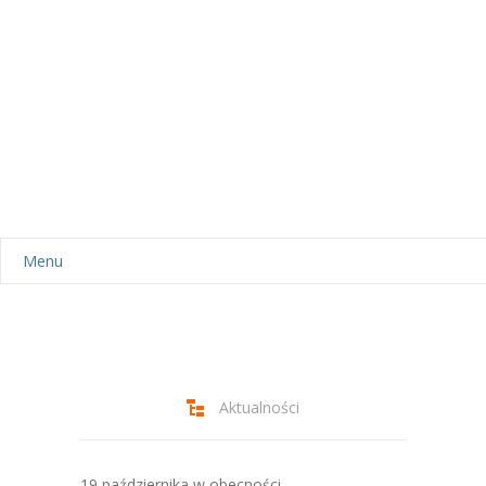
Menu
Aktualności
Dla rodziców
-- Plan dnia
Aktualności
-- Wyprawka
19 października w obecności