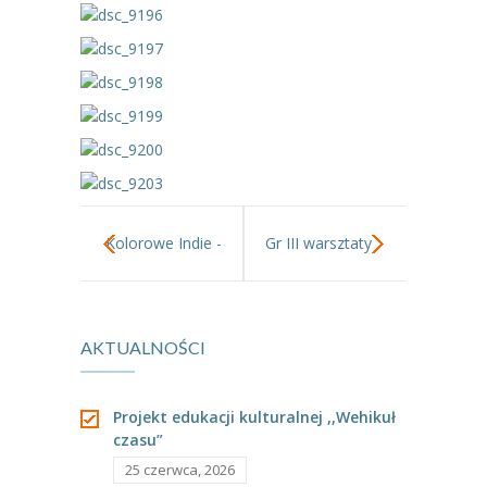
----
Pantomima
----
Rytmika
----
Terapia lasem
----
Warsztaty „BAJKI O EMOCJACH”
----
Zajęcia gimnastyczne i zabawy ruchowe
Kolorowe Indie -
Gr III warsztaty
----
Zajęcia multimedialne
warsztaty
w Castoramie.
----
Zajęcia taneczne
AKTUALNOŚCI
podróżnicze.
RODO
Galeria
Projekt edukacji kulturalnej ,,Wehikuł
czasu”
Rekrutacja
25 czerwca, 2026