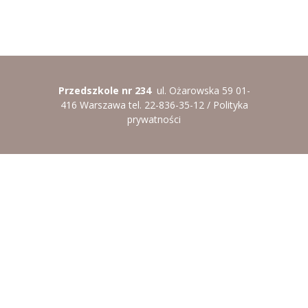
Przedszkole nr 234
ul. Ożarowska 59 01-
416 Warszawa tel. 22-836-35-12 /
Polityka
prywatności