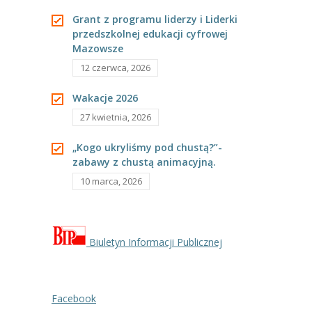
-- Rekrutacja do przedszkola
Grant z programu liderzy i Liderki
-- Rekrutacja do zerówek szkolnych
przedszkolnej edukacji cyfrowej
Mazowsze
-- Akcja letnia
12 czerwca, 2026
Kontakt
Wakacje 2026
27 kwietnia, 2026
Tłumacz migowy
„Kogo ukryliśmy pod chustą?”-
zabawy z chustą animacyjną.
10 marca, 2026
Biuletyn Informacji Publicznej
Facebook