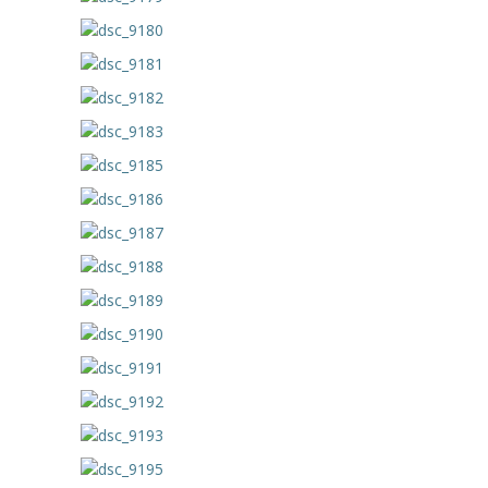
---- Grupa Pszczółki
---- Grupa Jeżyki
-- Deklaracja dostępności
Oferta
-- Organizacja
-- Zajęcia dodatkowe
----
EKO z Twoją Wolą – zajęcia ekologiczne
----
Ceramika
----
FOTKA – zajęcia fotograficzno – filmowe
----
J. angielski – zakres tematyczny
----
Logorytmika