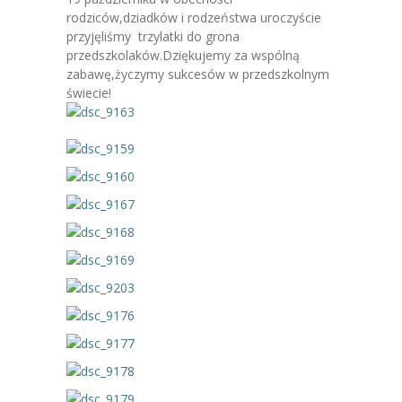
-- Jadłospis
rodziców,dziadków i rodzeństwa uroczyście
przyjęliśmy trzylatki do grona
-- Prawo
przedszkolaków.Dziękujemy za wspólną
zabawę,życzymy sukcesów w przedszkolnym
O przedszkolu
świecie!
-- Realizowane projekty, programy
-- Nasze sukcesy
-- Specjaliści
-- Wirtualny spacer po przedszkolu
-- Plac zabaw
-- Nasze początki
-- Grupy
---- Grupa Tygryski