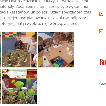
wne i twórcze działanie nauczycieli wraz z dziećmi
ateriały. Zadaniem na ten miesiąc było wykonanie
ci z kasztanów lub żołędzi. Dzieci spędziły ten czas
c umiejętność planowania działania, współpracy,
motorykę małą i wyobraźnię twórczą, a przede
Fac