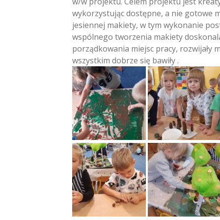
w/w projektu. Celem projektu jest kreaty
wykorzystując dostępne, a nie gotowe m
jesiennej makiety, w tym wykonanie posta
wspólnego tworzenia makiety doskonalą
porządkowania miejsc pracy, rozwijały 
wszystkim dobrze się bawiły .