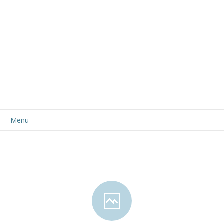
Menu
Aktualności
Dla rodziców
-- Plan dnia
-- Wyprawka