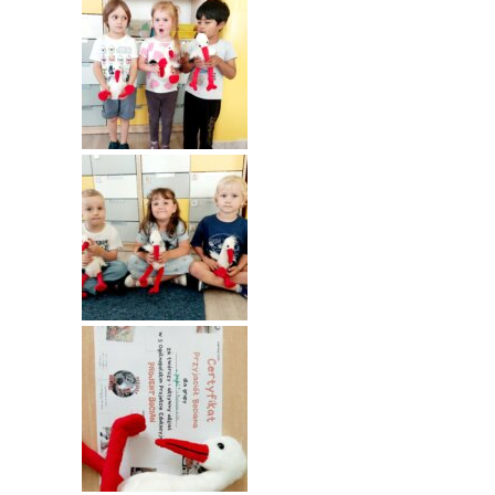
---- Grupa Pszczółki
---- Grupa Jeżyki
-- Deklaracja dostępności
Oferta
-- Organizacja
-- Zajęcia dodatkowe
----
EKO z Twoją Wolą – zajęcia ekologiczne
----
Ceramika
----
FOTKA – zajęcia fotograficzno – filmowe
----
J. angielski – zakres tematyczny
----
Logorytmika