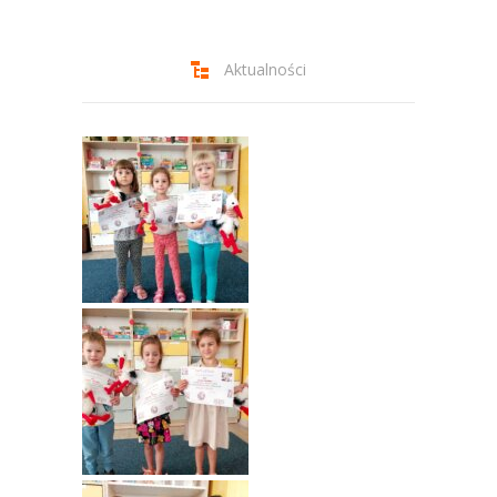
-- Jadłospis
-- Prawo
Aktualności
O przedszkolu
-- Realizowane projekty, programy
-- Nasze sukcesy
-- Specjaliści
-- Wirtualny spacer po przedszkolu
-- Plac zabaw
-- Nasze początki
-- Grupy
---- Grupa Tygryski