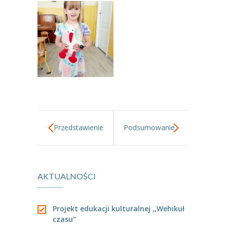
----
Pantomima
----
Rytmika
----
Terapia lasem
----
Warsztaty „BAJKI O EMOCJACH”
----
Zajęcia gimnastyczne i zabawy ruchowe
----
Zajęcia multimedialne
Przedstawienie
Podsumowanie
----
Zajęcia taneczne
Teatru
Akcji
RODO
AKTUALNOŚCI
Rodziców
Rowerowego
Galeria
Maja 2024
Rekrutacja
Projekt edukacji kulturalnej ,,Wehikuł
czasu”