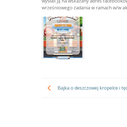
wysłali ją na wskazany adres facebookowy
wrześniowego zadania w ramach w/w akcj
Bajka o deszczowej kropelce i tę
spektakl w Teatrze Guli