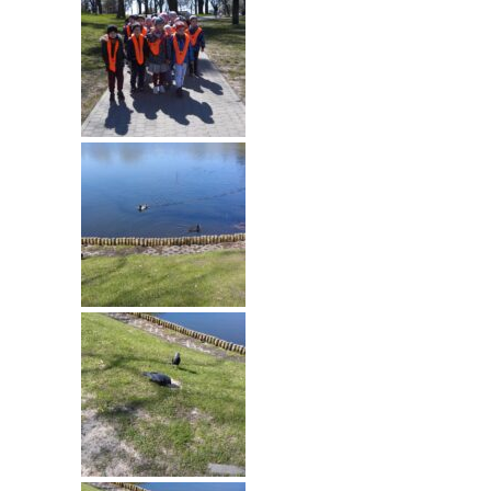
---- Grupa Pszczółki
---- Grupa Jeżyki
-- Deklaracja dostępności
Oferta
-- Organizacja
-- Zajęcia dodatkowe
----
EKO z Twoją Wolą – zajęcia ekologiczne
----
Ceramika
----
FOTKA – zajęcia fotograficzno – filmowe
----
J. angielski – zakres tematyczny
----
Logorytmika