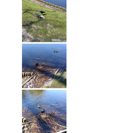
----
Pantomima
----
Rytmika
----
Terapia lasem
----
Warsztaty „BAJKI O EMOCJACH”
----
Zajęcia gimnastyczne i zabawy ruchowe
----
Zajęcia multimedialne
----
Zajęcia taneczne
RODO
Galeria
Rekrutacja