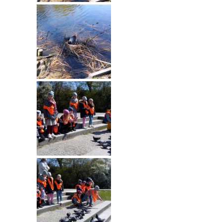
-- Rekrutacja do przedszkola
-- Rekrutacja do zerówek szkolnych
-- Akcja letnia
Kontakt
Tłumacz migowy