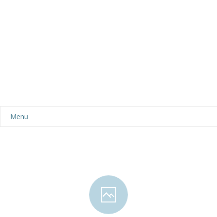
Menu
Aktualności
Dla rodziców
-- Plan dnia
-- Wyprawka