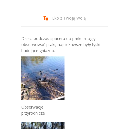
-- Jadłospis
-- Prawo
Eko z Twoją Wolą
O przedszkolu
-- Realizowane projekty, programy
Dzieci podczas spaceru do parku mogły
obserwować ptaki, najciekawsze były łyski
-- Nasze sukcesy
budujące gniazdo.
-- Specjaliści
-- Wirtualny spacer po przedszkolu
-- Plac zabaw
-- Nasze początki
Obserwacje
-- Grupy
przyrodnicze
---- Grupa Tygryski