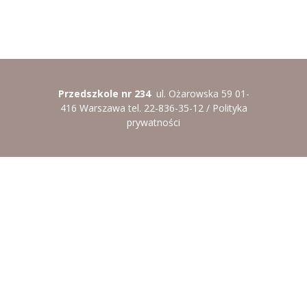
----
Pantomima
----
Rytmika
----
Terapia lasem
Przedszkole nr 234
ul. Ożarowska 59 01-
----
Warsztaty „BAJKI O EMOCJACH”
416 Warszawa tel. 22-836-35-12 /
Polityka
prywatności
----
Zajęcia gimnastyczne i zabawy ruchowe
----
Zajęcia multimedialne
----
Zajęcia taneczne
RODO
Galeria
Rekrutacja