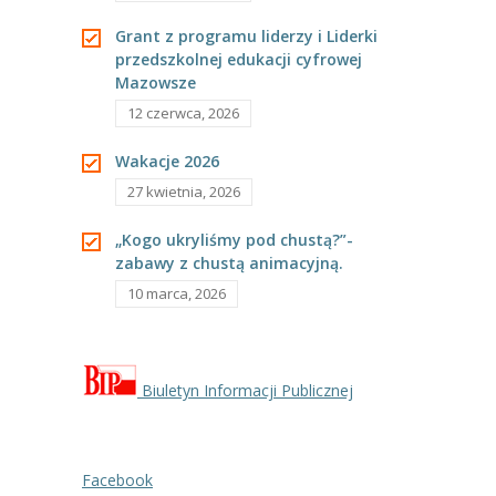
---- Grupa Pszczółki
Grant z programu liderzy i Liderki
przedszkolnej edukacji cyfrowej
---- Grupa Jeżyki
Mazowsze
-- Deklaracja dostępności
12 czerwca, 2026
Oferta
Wakacje 2026
27 kwietnia, 2026
-- Organizacja
„Kogo ukryliśmy pod chustą?”-
-- Zajęcia dodatkowe
zabawy z chustą animacyjną.
10 marca, 2026
----
EKO z Twoją Wolą – zajęcia ekologiczne
----
Ceramika
----
FOTKA – zajęcia fotograficzno – filmowe
Biuletyn Informacji Publicznej
----
J. angielski – zakres tematyczny
Facebook
----
Logorytmika