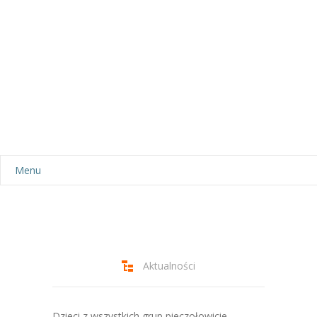
Menu
Aktualności
Dla rodziców
-- Plan dnia
Aktualności
-- Wyprawka
Dzieci z wszystkich grup pieczołowicie