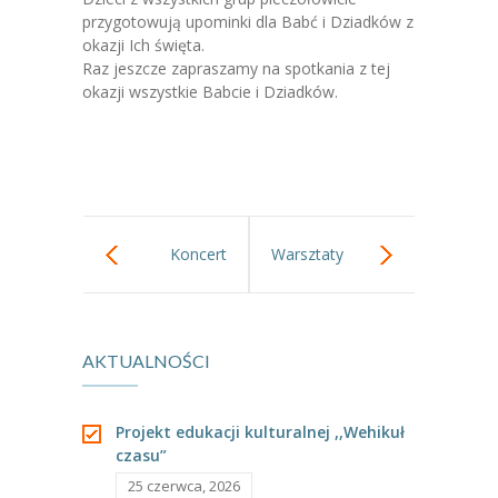
-- Jadłospis
przygotowują upominki dla Babć i Dziadków z
okazji Ich święta.
-- Prawo
Raz jeszcze zapraszamy na spotkania z tej
okazji wszystkie Babcie i Dziadków.
O przedszkolu
-- Realizowane projekty, programy
-- Nasze sukcesy
-- Specjaliści
Koncert
Warsztaty
-- Wirtualny spacer po przedszkolu
muzyczny.
przyrodnicze-
-- Plac zabaw
AKTUALNOŚCI
Zima.
-- Nasze początki
-- Grupy
Projekt edukacji kulturalnej ,,Wehikuł
czasu”
---- Grupa Tygryski
25 czerwca, 2026