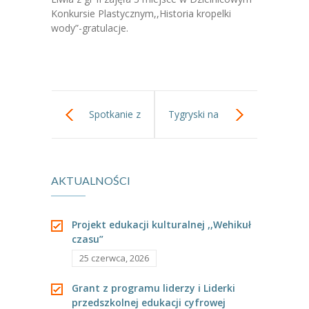
-- Jadłospis
Konkursie Plastycznym,,Historia kropelki
wody”-gratulacje.
-- Prawo
O przedszkolu
-- Realizowane projekty, programy
Spotkanie z
Tygryski na
-- Nasze sukcesy
-- Specjaliści
Policją.
zimowym
-- Wirtualny spacer po przedszkolu
AKTUALNOŚCI
spacerze.
-- Plac zabaw
Projekt edukacji kulturalnej ,,Wehikuł
-- Nasze początki
czasu”
25 czerwca, 2026
-- Grupy
Grant z programu liderzy i Liderki
---- Grupa Tygryski
przedszkolnej edukacji cyfrowej