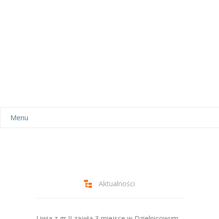
Menu
Aktualności
Dla rodziców
-- Plan dnia
Aktualności
-- Wyprawka
Liwia z gr II zajęła 3 miejsce w Dzielnicowym