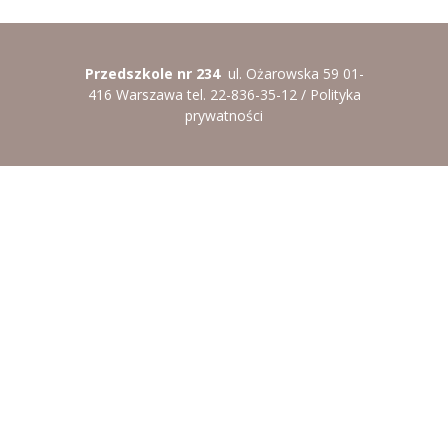
----
Pantomima
----
Rytmika
Przedszkole nr 234
ul. Ożarowska 59 01-
416 Warszawa tel. 22-836-35-12 /
Polityka
----
Terapia lasem
prywatności
----
Warsztaty „BAJKI O EMOCJACH”
----
Zajęcia gimnastyczne i zabawy ruchowe
----
Zajęcia multimedialne
----
Zajęcia taneczne
RODO
Galeria
Rekrutacja