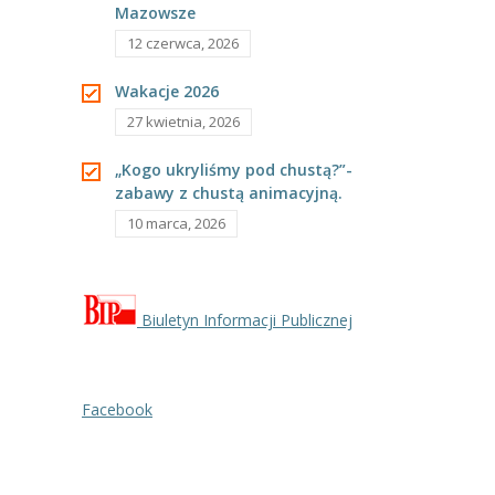
Mazowsze
---- Grupa Pszczółki
12 czerwca, 2026
---- Grupa Jeżyki
Wakacje 2026
-- Deklaracja dostępności
27 kwietnia, 2026
Oferta
„Kogo ukryliśmy pod chustą?”-
zabawy z chustą animacyjną.
-- Organizacja
10 marca, 2026
-- Zajęcia dodatkowe
----
EKO z Twoją Wolą – zajęcia ekologiczne
Biuletyn Informacji Publicznej
----
Ceramika
----
FOTKA – zajęcia fotograficzno – filmowe
Facebook
----
J. angielski – zakres tematyczny
----
Logorytmika