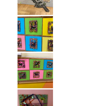
---- Grupa Pszczółki
---- Grupa Jeżyki
-- Deklaracja dostępności
Oferta
-- Organizacja
-- Zajęcia dodatkowe
----
EKO z Twoją Wolą – zajęcia ekologiczne
----
Ceramika
----
FOTKA – zajęcia fotograficzno – filmowe
----
J. angielski – zakres tematyczny
----
Logorytmika