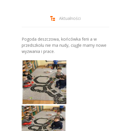
-- Jadłospis
-- Prawo
Aktualności
O przedszkolu
-- Realizowane projekty, programy
Pogoda deszczowa, końcówka ferii a w
przedszkolu nie ma nudy, ciągle mamy nowe
-- Nasze sukcesy
wyzwania i prace.
-- Specjaliści
-- Wirtualny spacer po przedszkolu
-- Plac zabaw
-- Nasze początki
.
-- Grupy
---- Grupa Tygryski