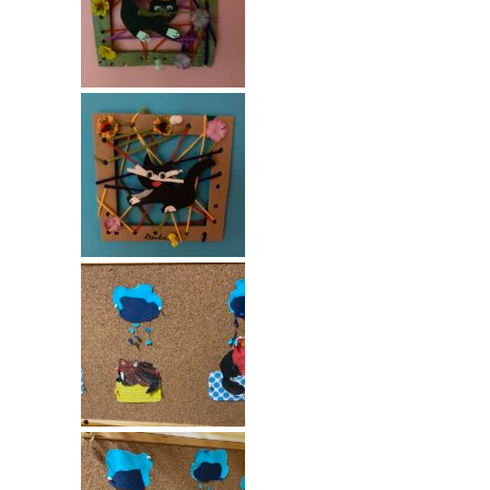
----
Pantomima
----
Rytmika
----
Terapia lasem
----
Warsztaty „BAJKI O EMOCJACH”
----
Zajęcia gimnastyczne i zabawy ruchowe
----
Zajęcia multimedialne
----
Zajęcia taneczne
RODO
Galeria
Rekrutacja