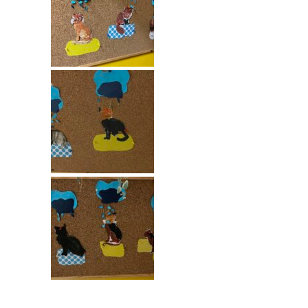
-- Rekrutacja do przedszkola
-- Rekrutacja do zerówek szkolnych
-- Akcja letnia
Kontakt
Tłumacz migowy