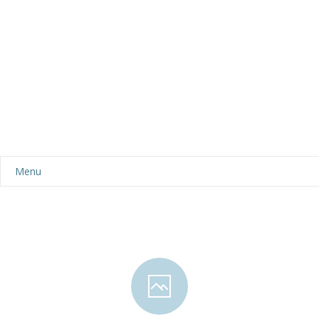
Menu
Aktualności
Dla rodziców
-- Plan dnia
-- Wyprawka