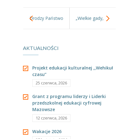
Drodzy Państwo
„Wielkie gady,
oto scena…
chyba wiecie?
AKTUALNOŚCI
„Tygryski”
Królowały na
kreatywnie.
tym świecie…”.
Projekt edukacji kulturalnej ,,Wehikuł
czasu”
25 czerwca, 2026
Grant z programu liderzy i Liderki
przedszkolnej edukacji cyfrowej
Mazowsze
12 czerwca, 2026
Wakacje 2026