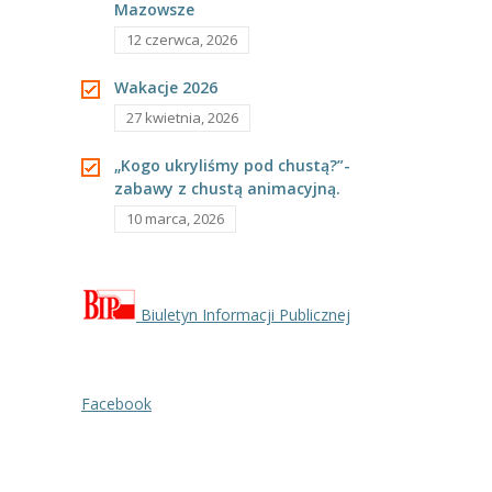
Mazowsze
----
Pantomima
12 czerwca, 2026
----
Rytmika
Wakacje 2026
27 kwietnia, 2026
----
Terapia lasem
„Kogo ukryliśmy pod chustą?”-
----
Warsztaty „BAJKI O EMOCJACH”
zabawy z chustą animacyjną.
----
Zajęcia gimnastyczne i zabawy ruchowe
10 marca, 2026
----
Zajęcia multimedialne
----
Zajęcia taneczne
Biuletyn Informacji Publicznej
RODO
Galeria
Facebook
Rekrutacja