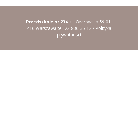
-- Rekrutacja do przedszkola
-- Rekrutacja do zerówek szkolnych
Przedszkole nr 234
ul. Ożarowska 59 01-
-- Akcja letnia
416 Warszawa tel. 22-836-35-12 /
Polityka
prywatności
Kontakt
Tłumacz migowy