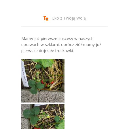
-- Jadłospis
-- Prawo
Eko z Twoją Wolą
O przedszkolu
-- Realizowane projekty, programy
Mamy już pierwsze sukcesy w naszych
uprawach w szklarni, oprócz ziół mamy już
-- Nasze sukcesy
pierwsze dojrzałe truskawki.
-- Specjaliści
-- Wirtualny spacer po przedszkolu
-- Plac zabaw
-- Nasze początki
-- Grupy
---- Grupa Tygryski