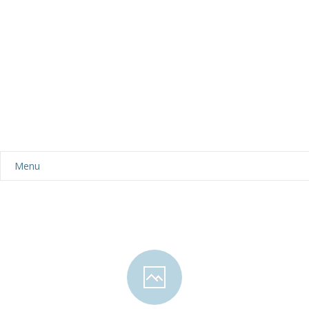
Menu
Aktualności
Dla rodziców
-- Plan dnia
-- Wyprawka