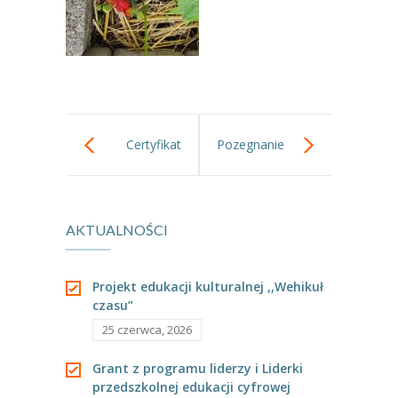
---- Grupa Pszczółki
---- Grupa Jeżyki
-- Deklaracja dostępności
Oferta
Certyfikat
Pozegnanie
-- Organizacja
,,Kreatywny
Przedszkola.
-- Zajęcia dodatkowe
AKTUALNOŚCI
przedszkolak -
----
EKO z Twoją Wolą – zajęcia ekologiczne
kreatywne
----
Ceramika
Projekt edukacji kulturalnej ,,Wehikuł
czasu”
----
FOTKA – zajęcia fotograficzno – filmowe
dziecko”
25 czerwca, 2026
----
J. angielski – zakres tematyczny
Grant z programu liderzy i Liderki
przedszkolnej edukacji cyfrowej
----
Logorytmika