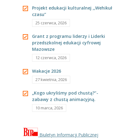
---- Grupa Pszczółki
Projekt edukacji kulturalnej ,,Wehikuł
czasu”
---- Grupa Jeżyki
25 czerwca, 2026
-- Deklaracja dostępności
Grant z programu liderzy i Liderki
przedszkolnej edukacji cyfrowej
Oferta
Mazowsze
-- Organizacja
12 czerwca, 2026
-- Zajęcia dodatkowe
Wakacje 2026
27 kwietnia, 2026
----
EKO z Twoją Wolą – zajęcia ekologiczne
„Kogo ukryliśmy pod chustą?”-
----
Ceramika
zabawy z chustą animacyjną.
10 marca, 2026
----
FOTKA – zajęcia fotograficzno – filmowe
----
J. angielski – zakres tematyczny
----
Logorytmika
Biuletyn Informacji Publicznej