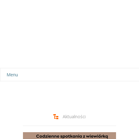
Menu
Aktualności
Dla rodziców
-- Plan dnia
Aktualności
-- Wyprawka
Odtwarzacz