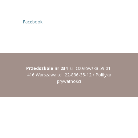
----
Pantomima
Facebook
----
Rytmika
----
Terapia lasem
----
Warsztaty „BAJKI O EMOCJACH”
----
Zajęcia gimnastyczne i zabawy ruchowe
Przedszkole nr 234
ul. Ożarowska 59 01-
----
Zajęcia multimedialne
416 Warszawa tel. 22-836-35-12 /
Polityka
prywatności
----
Zajęcia taneczne
RODO
Galeria
Rekrutacja