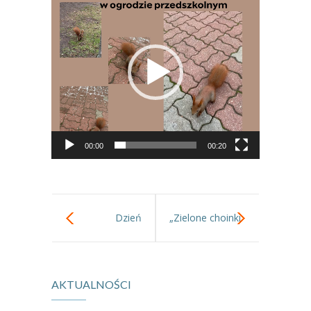
-- Jadłospis
video
-- Prawo
O przedszkolu
-- Realizowane projekty, programy
-- Nasze sukcesy
-- Specjaliści
00:00
00:20
-- Wirtualny spacer po przedszkolu
-- Plac zabaw
Dzień
„Zielone choinki
-- Nasze początki
Pluszowego
na polanie
-- Grupy
AKTUALNOŚCI
Misia
rosły…”
---- Grupa Tygryski