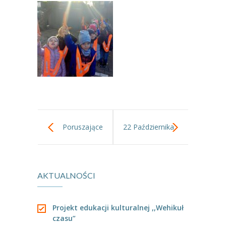
----
Pantomima
----
Rytmika
----
Terapia lasem
----
Warsztaty „BAJKI O EMOCJACH”
----
Zajęcia gimnastyczne i zabawy ruchowe
----
Zajęcia multimedialne
Poruszające
22 Października
----
Zajęcia taneczne
bajki o
Pasowanie w
RODO
AKTUALNOŚCI
emocjach -
grupie Tygryski
Galeria
spotkanie dla
Rekrutacja
Projekt edukacji kulturalnej ,,Wehikuł
czasu”
rodziców