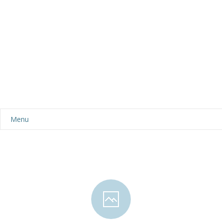
Menu
Aktualności
Dla rodziców
-- Plan dnia
-- Wyprawka