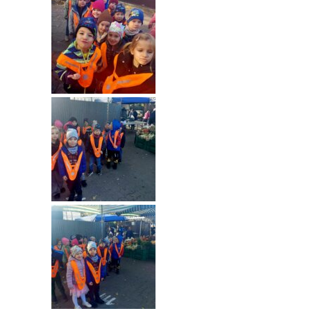
---- Grupa Pszczółki
---- Grupa Jeżyki
-- Deklaracja dostępności
Oferta
-- Organizacja
-- Zajęcia dodatkowe
----
EKO z Twoją Wolą – zajęcia ekologiczne
----
Ceramika
----
FOTKA – zajęcia fotograficzno – filmowe
----
J. angielski – zakres tematyczny
----
Logorytmika