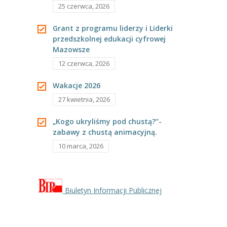
-- Rekrutacja do przedszkola
25 czerwca, 2026
-- Rekrutacja do zerówek szkolnych
Grant z programu liderzy i Liderki
przedszkolnej edukacji cyfrowej
-- Akcja letnia
Mazowsze
12 czerwca, 2026
Kontakt
Wakacje 2026
Tłumacz migowy
27 kwietnia, 2026
„Kogo ukryliśmy pod chustą?”-
zabawy z chustą animacyjną.
10 marca, 2026
Biuletyn Informacji Publicznej