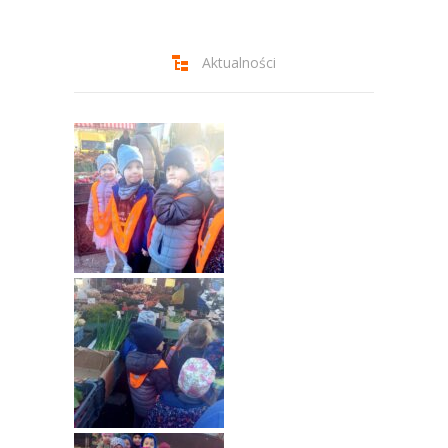
-- Jadłospis
-- Prawo
Aktualności
O przedszkolu
-- Realizowane projekty, programy
-- Nasze sukcesy
-- Specjaliści
-- Wirtualny spacer po przedszkolu
-- Plac zabaw
-- Nasze początki
-- Grupy
---- Grupa Tygryski