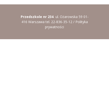
-- Rekrutacja do przedszkola
-- Rekrutacja do zerówek szkolnych
Przedszkole nr 234
ul. Ożarowska 59 01-
-- Akcja letnia
416 Warszawa tel. 22-836-35-12 /
Polityka
prywatności
Kontakt
Tłumacz migowy