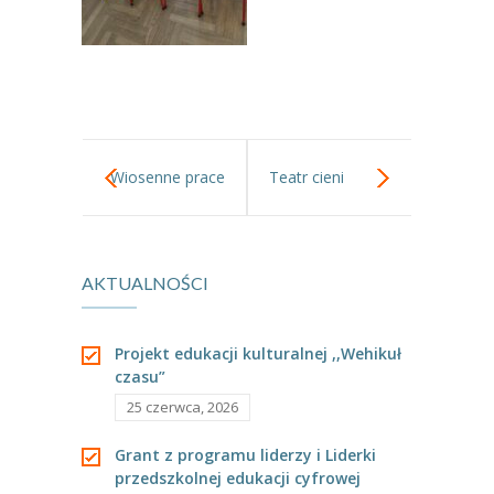
---- Grupa Pszczółki
---- Grupa Jeżyki
-- Deklaracja dostępności
Oferta
Wiosenne prace
Teatr cieni
-- Organizacja
plastyczne gr.I
-- Zajęcia dodatkowe
AKTUALNOŚCI
----
EKO z Twoją Wolą – zajęcia ekologiczne
----
Ceramika
Projekt edukacji kulturalnej ,,Wehikuł
czasu”
----
FOTKA – zajęcia fotograficzno – filmowe
25 czerwca, 2026
----
J. angielski – zakres tematyczny
Grant z programu liderzy i Liderki
przedszkolnej edukacji cyfrowej
----
Logorytmika