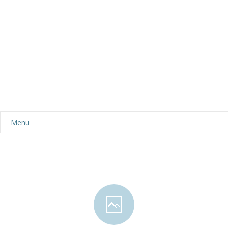
Menu
Aktualności
Dla rodziców
-- Plan dnia
-- Wyprawka