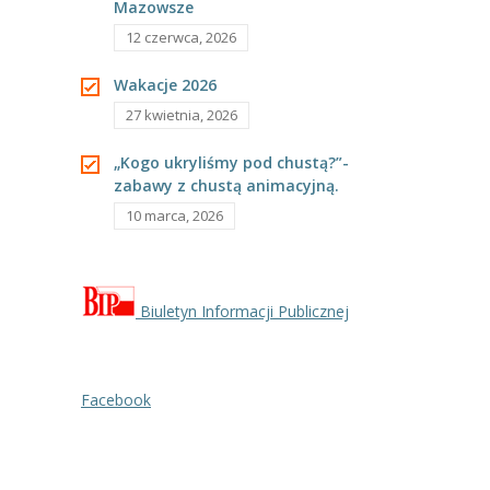
Mazowsze
----
Pantomima
12 czerwca, 2026
----
Rytmika
Wakacje 2026
27 kwietnia, 2026
----
Terapia lasem
„Kogo ukryliśmy pod chustą?”-
----
Warsztaty „BAJKI O EMOCJACH”
zabawy z chustą animacyjną.
10 marca, 2026
----
Zajęcia gimnastyczne i zabawy ruchowe
----
Zajęcia multimedialne
----
Zajęcia taneczne
Biuletyn Informacji Publicznej
RODO
Facebook
Galeria
Rekrutacja