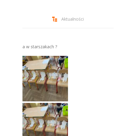
-- Jadłospis
-- Prawo
Aktualności
O przedszkolu
-- Realizowane projekty, programy
a w starszakach ?
-- Nasze sukcesy
-- Specjaliści
-- Wirtualny spacer po przedszkolu
-- Plac zabaw
-- Nasze początki
-- Grupy
---- Grupa Tygryski