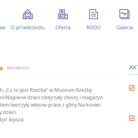
ów
O przedszkolu
Oferta
RODO
Galeria
AK
Aktualności
ach ,,Co to jest Rzeźba” w Muzeum Rzeźby
i.Najpierw dzieci obejrzały zbiory i magazyn
otem tworzyły własne prace z gliny.Na koniec
 dzieci.
yć lepsza.