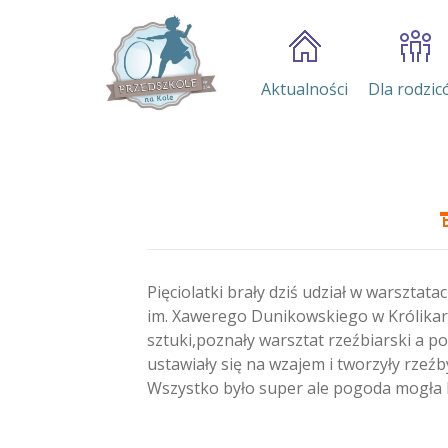
Aktualności
Dla rodzic
Pięciolatki brały dziś udział w warsztat
im. Xawerego Dunikowskiego w Królikarn
sztuki,poznały warsztat rzeźbiarski a p
ustawiały się na wzajem i tworzyły rzeźby
Wszystko było super ale pogoda mogła b