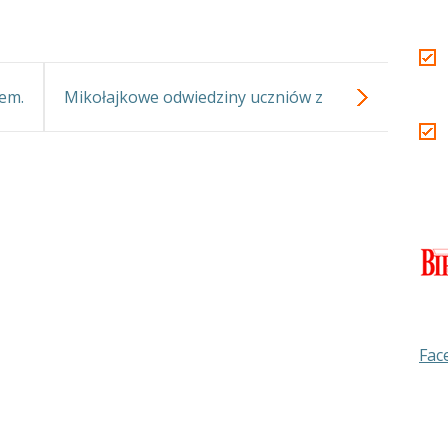
jem.
Mikołajkowe odwiedziny uczniów z
Zespołu Szkół nr 32 z ul.Ożarowskiej 72
Fac