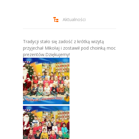
-- Jadłospis
-- Prawo
Aktualności
O przedszkolu
-- Realizowane projekty, programy
Tradycji stało się zadość z krótką wizytą
przyjechał Mikołaj i zostawił pod choinką moc
-- Nasze sukcesy
prezentów.Dziękujemy!
-- Specjaliści
-- Wirtualny spacer po przedszkolu
-- Plac zabaw
-- Nasze początki
-- Grupy
---- Grupa Tygryski