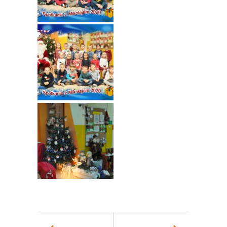
---- Grupa Pszczółki
---- Grupa Jeżyki
-- Deklaracja dostępności
Oferta
-- Organizacja
-- Zajęcia dodatkowe
----
EKO z Twoją Wolą – zajęcia ekologiczne
----
Ceramika
----
FOTKA – zajęcia fotograficzno – filmowe
----
J. angielski – zakres tematyczny
----
Logorytmika