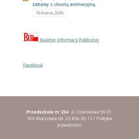
-- Rekrutacja do przedszkola
zabawy z chustą animacyjną.
10 marca, 2026
-- Rekrutacja do zerówek szkolnych
-- Akcja letnia
Kontakt
Biuletyn Informacji Publicznej
Tłumacz migowy
Facebook
Przedszkole nr 234
ul. Ożarowska 59 01-
416 Warszawa tel. 22-836-35-12 /
Polityka
prywatności