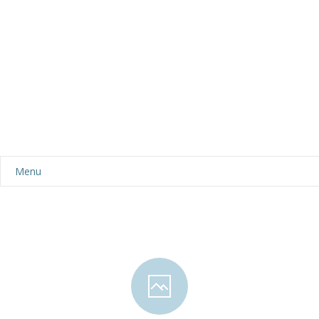
Menu
Aktualności
Dla rodziców
-- Plan dnia
-- Wyprawka