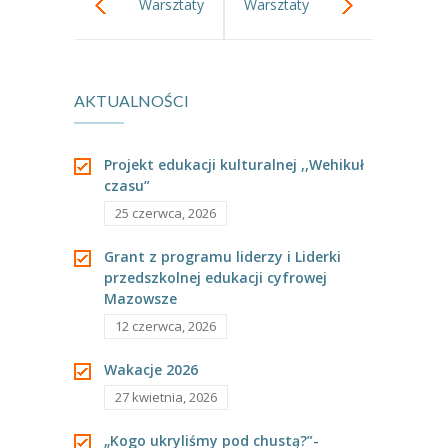
Warsztaty
Warsztaty
----
Pantomima
przyrodnicze.
kulinarne.
----
Rytmika
AKTUALNOŚCI
----
Terapia lasem
----
Warsztaty „BAJKI O EMOCJACH”
Projekt edukacji kulturalnej ,,Wehikuł
czasu”
----
Zajęcia gimnastyczne i zabawy ruchowe
25 czerwca, 2026
----
Zajęcia multimedialne
Grant z programu liderzy i Liderki
przedszkolnej edukacji cyfrowej
----
Zajęcia taneczne
Mazowsze
RODO
12 czerwca, 2026
Galeria
Wakacje 2026
27 kwietnia, 2026
Rekrutacja
„Kogo ukryliśmy pod chustą?”-