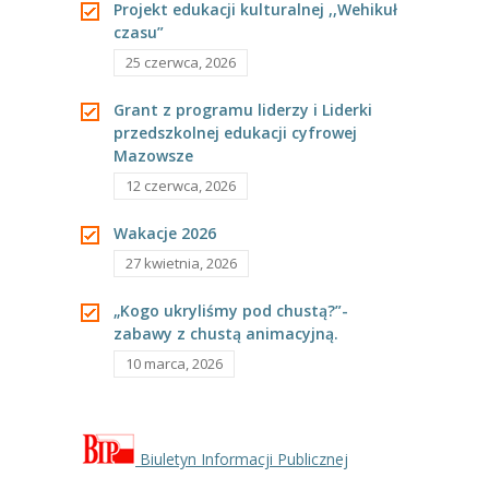
Projekt edukacji kulturalnej ,,Wehikuł
czasu”
----
Pantomima
25 czerwca, 2026
----
Rytmika
Grant z programu liderzy i Liderki
----
Terapia lasem
przedszkolnej edukacji cyfrowej
Mazowsze
----
Warsztaty „BAJKI O EMOCJACH”
12 czerwca, 2026
----
Zajęcia gimnastyczne i zabawy ruchowe
Wakacje 2026
----
Zajęcia multimedialne
27 kwietnia, 2026
----
Zajęcia taneczne
„Kogo ukryliśmy pod chustą?”-
zabawy z chustą animacyjną.
RODO
10 marca, 2026
Galeria
Rekrutacja
Biuletyn Informacji Publicznej