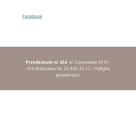
-- Rekrutacja do przedszkola
-- Rekrutacja do zerówek szkolnych
Facebook
-- Akcja letnia
Kontakt
Tłumacz migowy
Przedszkole nr 234
ul. Ożarowska 59 01-
416 Warszawa tel. 22-836-35-12 /
Polityka
prywatności