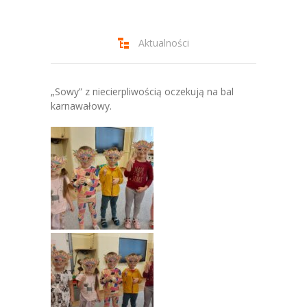
-- Jadłospis
-- Prawo
Aktualności
O przedszkolu
-- Realizowane projekty, programy
„Sowy” z niecierpliwością oczekują na bal
karnawałowy.
-- Nasze sukcesy
-- Specjaliści
-- Wirtualny spacer po przedszkolu
-- Plac zabaw
-- Nasze początki
-- Grupy
---- Grupa Tygryski