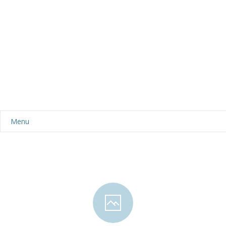
Menu
Aktualności
Dla rodziców
-- Plan dnia
-- Wyprawka