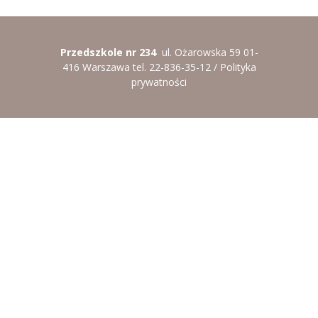
----
Pantomima
----
Rytmika
Przedszkole nr 234
ul. Ożarowska 59 01-
416 Warszawa tel. 22-836-35-12 /
Polityka
----
Terapia lasem
prywatności
----
Warsztaty „BAJKI O EMOCJACH”
----
Zajęcia gimnastyczne i zabawy ruchowe
----
Zajęcia multimedialne
----
Zajęcia taneczne
RODO
Galeria
Rekrutacja