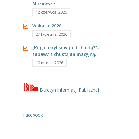
Mazowsze
---- Grupa Pszczółki
12 czerwca, 2026
---- Grupa Jeżyki
Wakacje 2026
-- Deklaracja dostępności
27 kwietnia, 2026
Oferta
„Kogo ukryliśmy pod chustą?”-
zabawy z chustą animacyjną.
-- Organizacja
10 marca, 2026
-- Zajęcia dodatkowe
----
EKO z Twoją Wolą – zajęcia ekologiczne
Biuletyn Informacji Publicznej
----
Ceramika
----
FOTKA – zajęcia fotograficzno – filmowe
Facebook
----
J. angielski – zakres tematyczny
----
Logorytmika