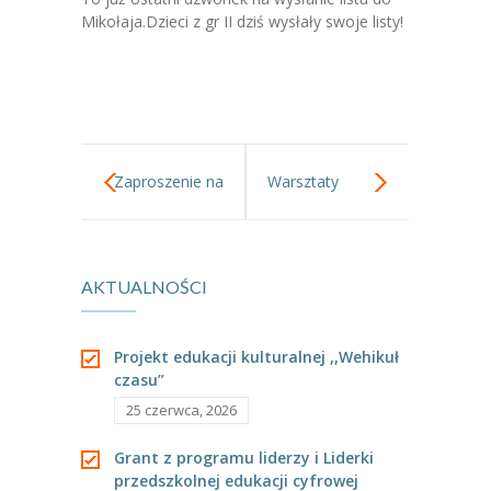
-- Jadłospis
Mikołaja.Dzieci z gr II dziś wysłały swoje listy!
-- Prawo
O przedszkolu
-- Realizowane projekty, programy
Zaproszenie na
Warsztaty
-- Nasze sukcesy
-- Specjaliści
spotkania
ceramiczne.
-- Wirtualny spacer po przedszkolu
AKTUALNOŚCI
świąteczne.
-- Plac zabaw
Projekt edukacji kulturalnej ,,Wehikuł
-- Nasze początki
czasu”
25 czerwca, 2026
-- Grupy
Grant z programu liderzy i Liderki
---- Grupa Tygryski
przedszkolnej edukacji cyfrowej