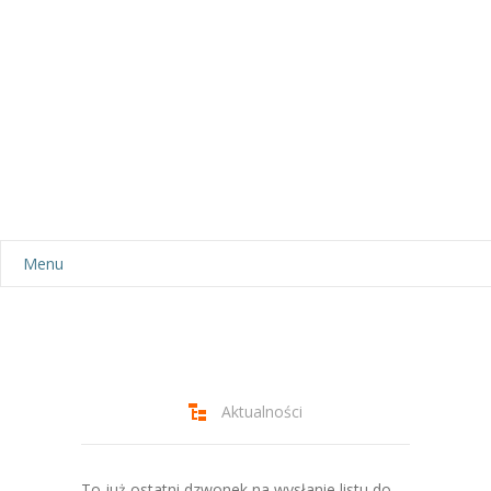
Menu
Aktualności
Dla rodziców
-- Plan dnia
Aktualności
-- Wyprawka
To już ostatni dzwonek na wysłanie listu do