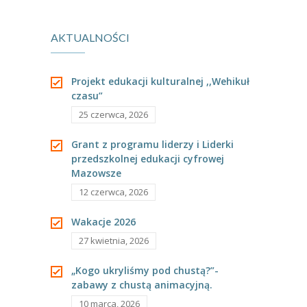
-- Rekrutacja do przedszkola
plastyczne w gr
marchewki-
-- Rekrutacja do zerówek szkolnych
AKTUALNOŚCI
III
„Tygryski”.
-- Akcja letnia
Projekt edukacji kulturalnej ,,Wehikuł
Kontakt
czasu”
25 czerwca, 2026
Tłumacz migowy
Grant z programu liderzy i Liderki
przedszkolnej edukacji cyfrowej
Mazowsze
12 czerwca, 2026
Wakacje 2026
27 kwietnia, 2026
„Kogo ukryliśmy pod chustą?”-
zabawy z chustą animacyjną.
10 marca, 2026