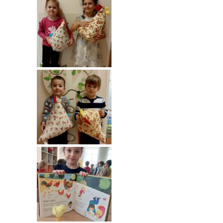
---- Grupa Pszczółki
---- Grupa Jeżyki
-- Deklaracja dostępności
Oferta
-- Organizacja
-- Zajęcia dodatkowe
----
EKO z Twoją Wolą – zajęcia ekologiczne
----
Ceramika
----
FOTKA – zajęcia fotograficzno – filmowe
----
J. angielski – zakres tematyczny
----
Logorytmika