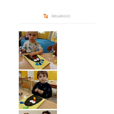
-- Jadłospis
-- Prawo
Aktualności
O przedszkolu
-- Realizowane projekty, programy
-- Nasze sukcesy
-- Specjaliści
-- Wirtualny spacer po przedszkolu
-- Plac zabaw
-- Nasze początki
-- Grupy
---- Grupa Tygryski