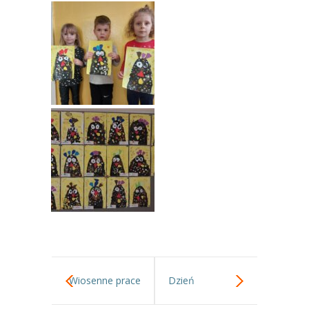
----
Pantomima
----
Rytmika
----
Terapia lasem
----
Warsztaty „BAJKI O EMOCJACH”
----
Zajęcia gimnastyczne i zabawy ruchowe
----
Zajęcia multimedialne
----
Zajęcia taneczne
RODO
Galeria
Wiosenne prace
Dzień
Rekrutacja