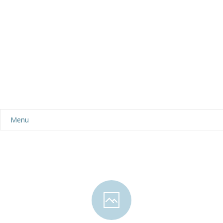
Menu
Aktualności
Dla rodziców
-- Plan dnia
-- Wyprawka