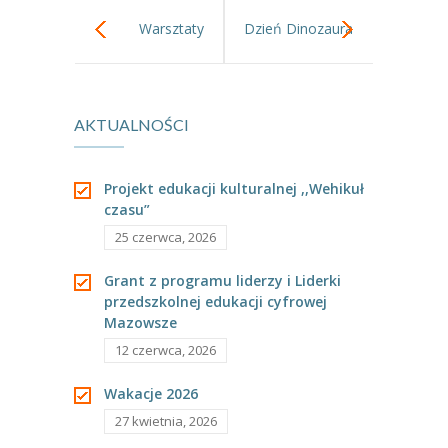
---- Grupa Pszczółki
Warsztaty
Dzień Dinozaura
---- Grupa Jeżyki
radiowo filmowe
-- Deklaracja dostępności
AKTUALNOŚCI
Oferta
-- Organizacja
Projekt edukacji kulturalnej ,,Wehikuł
czasu”
-- Zajęcia dodatkowe
25 czerwca, 2026
----
EKO z Twoją Wolą – zajęcia ekologiczne
Grant z programu liderzy i Liderki
przedszkolnej edukacji cyfrowej
----
Ceramika
Mazowsze
12 czerwca, 2026
----
FOTKA – zajęcia fotograficzno – filmowe
Wakacje 2026
----
J. angielski – zakres tematyczny
27 kwietnia, 2026
----
Logorytmika