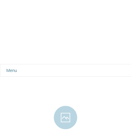
Menu
Aktualności
Dla rodziców
-- Plan dnia
-- Wyprawka