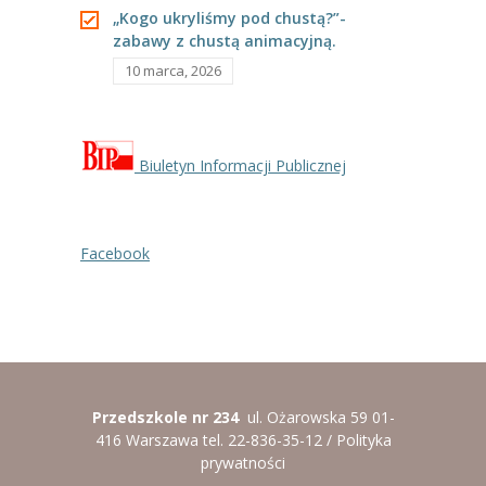
„Kogo ukryliśmy pod chustą?”-
----
Pantomima
zabawy z chustą animacyjną.
10 marca, 2026
----
Rytmika
----
Terapia lasem
Biuletyn Informacji Publicznej
----
Warsztaty „BAJKI O EMOCJACH”
----
Zajęcia gimnastyczne i zabawy ruchowe
Facebook
----
Zajęcia multimedialne
----
Zajęcia taneczne
RODO
Galeria
Przedszkole nr 234
ul. Ożarowska 59 01-
416 Warszawa tel. 22-836-35-12 /
Polityka
Rekrutacja
prywatności