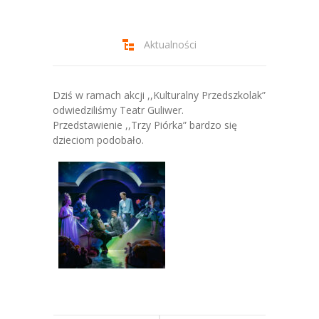
-- Jadłospis
-- Prawo
Aktualności
O przedszkolu
-- Realizowane projekty, programy
Dziś w ramach akcji ,,Kulturalny Przedszkolak”
odwiedziliśmy Teatr Guliwer.
-- Nasze sukcesy
Przedstawienie ,,Trzy Piórka” bardzo się
dzieciom podobało.
-- Specjaliści
-- Wirtualny spacer po przedszkolu
-- Plac zabaw
-- Nasze początki
-- Grupy
---- Grupa Tygryski