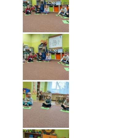
---- Grupa Pszczółki
---- Grupa Jeżyki
-- Deklaracja dostępności
Oferta
-- Organizacja
-- Zajęcia dodatkowe
----
EKO z Twoją Wolą – zajęcia ekologiczne
----
Ceramika
----
FOTKA – zajęcia fotograficzno – filmowe
----
J. angielski – zakres tematyczny
----
Logorytmika