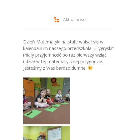
-- Jadłospis
-- Prawo
Aktualności
O przedszkolu
-- Realizowane projekty, programy
Dzień Matematyki na stałe wpisał się w
kalendarium naszego przedszkola. „Tygryski”
-- Nasze sukcesy
miały przyjemność po raz pierwszy wziąć
udział w tej matematycznej przygodzie.
-- Specjaliści
Jesteśmy z Was bardzo dumne!
-- Wirtualny spacer po przedszkolu
-- Plac zabaw
-- Nasze początki
-- Grupy
---- Grupa Tygryski