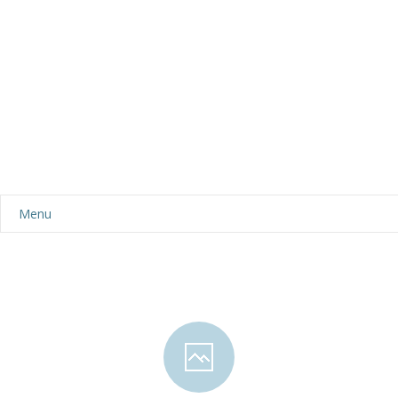
Menu
Aktualności
Dla rodziców
-- Plan dnia
-- Wyprawka