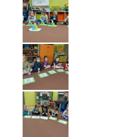
-- Rekrutacja do przedszkola
-- Rekrutacja do zerówek szkolnych
-- Akcja letnia
Kontakt
Tłumacz migowy