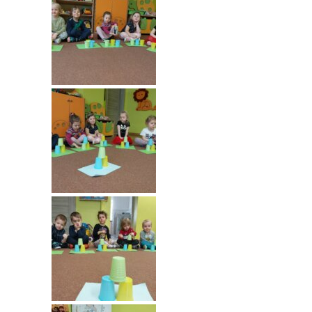
----
Pantomima
----
Rytmika
----
Terapia lasem
----
Warsztaty „BAJKI O EMOCJACH”
----
Zajęcia gimnastyczne i zabawy ruchowe
----
Zajęcia multimedialne
----
Zajęcia taneczne
RODO
Galeria
Rekrutacja