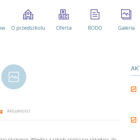
ów
O przedszkolu
Oferta
RODO
Galeria
AK
Aktualności
ej skrzypce. Wiedzą z jakich części się składają, ile