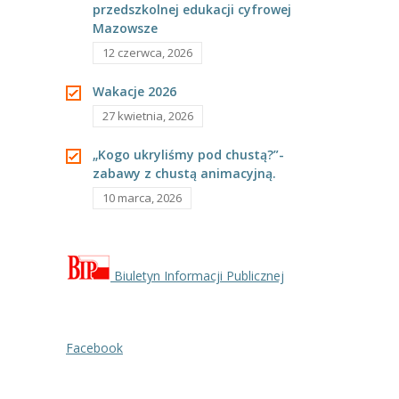
przedszkolnej edukacji cyfrowej
---- Grupa Pszczółki
Mazowsze
---- Grupa Jeżyki
12 czerwca, 2026
-- Deklaracja dostępności
Wakacje 2026
27 kwietnia, 2026
Oferta
„Kogo ukryliśmy pod chustą?”-
-- Organizacja
zabawy z chustą animacyjną.
10 marca, 2026
-- Zajęcia dodatkowe
----
EKO z Twoją Wolą – zajęcia ekologiczne
Biuletyn Informacji Publicznej
----
Ceramika
----
FOTKA – zajęcia fotograficzno – filmowe
Facebook
----
J. angielski – zakres tematyczny
----
Logorytmika