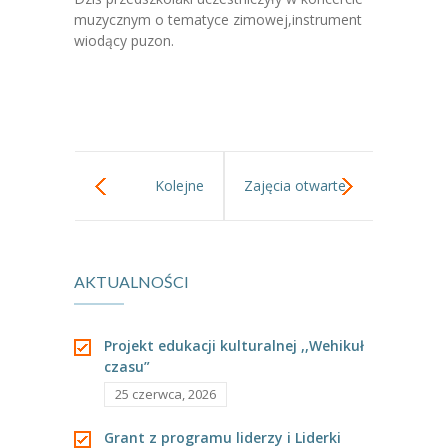
-- Jadłospis
muzycznym o tematyce zimowej,instrument
wiodący puzon.
-- Prawo
O przedszkolu
-- Realizowane projekty, programy
-- Nasze sukcesy
Kolejne
Zajęcia otwarte
-- Specjaliści
odwiedziny w
w Tygryskach.
-- Wirtualny spacer po przedszkolu
AKTUALNOŚCI
szkole nr 148
-- Plac zabaw
-- Nasze początki
Projekt edukacji kulturalnej ,,Wehikuł
czasu”
-- Grupy
25 czerwca, 2026
---- Grupa Tygryski
Grant z programu liderzy i Liderki