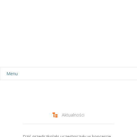
Menu
Aktualności
Dla rodziców
-- Plan dnia
Aktualności
-- Wyprawka
Dziś przedszkolaki uczestniczyły w koncercie