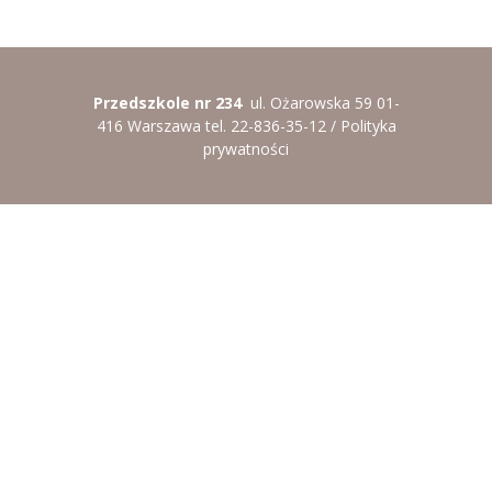
----
Pantomima
----
Rytmika
Przedszkole nr 234
ul. Ożarowska 59 01-
----
Terapia lasem
416 Warszawa tel. 22-836-35-12 /
Polityka
prywatności
----
Warsztaty „BAJKI O EMOCJACH”
----
Zajęcia gimnastyczne i zabawy ruchowe
----
Zajęcia multimedialne
----
Zajęcia taneczne
RODO
Galeria
Rekrutacja