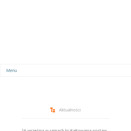
Menu
Aktualności
Dla rodziców
-- Plan dnia
Aktualności
-- Wyprawka
16 września w ramach kształtowania postaw