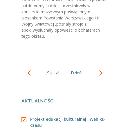
-- Jadłospis
patriotycznych dzieci uczestniczyły w
koncercie muzycznym poświęconym
-- Prawo
piosenkom Powstania Warszawskiego i II
Wojny Światowej ,poznały stroje z
O przedszkolu
epoki,wysłuchały opowieści o bohaterach
tego okresu.
-- Realizowane projekty, programy
-- Nasze sukcesy
-- Specjaliści
,,Szpital
Dzień
-- Wirtualny spacer po przedszkolu
-- Plac zabaw
pluszaka”
kropki,dzień
-- Nasze początki
AKTUALNOŚCI
kreatywności.
-- Grupy
Projekt edukacji kulturalnej ,,Wehikuł
---- Grupa Tygryski
czasu”