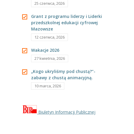
25 czerwca, 2026
---- Grupa Pszczółki
Grant z programu liderzy i Liderki
---- Grupa Jeżyki
przedszkolnej edukacji cyfrowej
Mazowsze
-- Deklaracja dostępności
12 czerwca, 2026
Oferta
Wakacje 2026
-- Organizacja
27 kwietnia, 2026
-- Zajęcia dodatkowe
„Kogo ukryliśmy pod chustą?”-
zabawy z chustą animacyjną.
----
EKO z Twoją Wolą – zajęcia ekologiczne
10 marca, 2026
----
Ceramika
----
FOTKA – zajęcia fotograficzno – filmowe
Biuletyn Informacji Publicznej
----
J. angielski – zakres tematyczny
----
Logorytmika