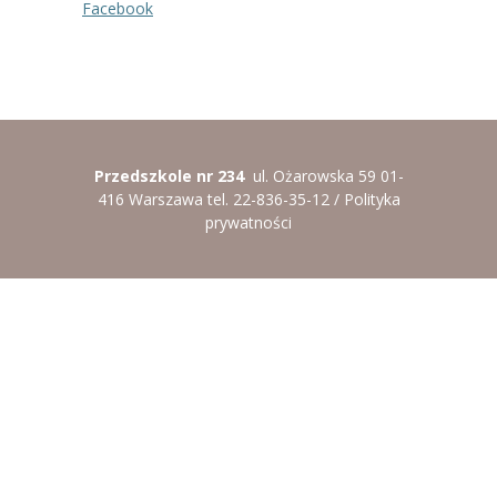
Facebook
----
Pantomima
----
Rytmika
----
Terapia lasem
----
Warsztaty „BAJKI O EMOCJACH”
Przedszkole nr 234
ul. Ożarowska 59 01-
416 Warszawa tel. 22-836-35-12 /
Polityka
----
Zajęcia gimnastyczne i zabawy ruchowe
prywatności
----
Zajęcia multimedialne
----
Zajęcia taneczne
RODO
Galeria
Rekrutacja